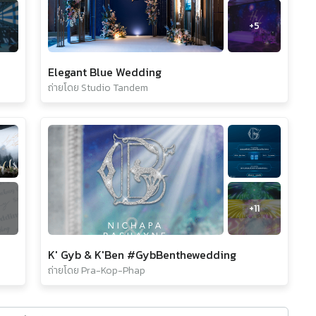
+
5
Elegant Blue Wedding
ถ่ายโดย Studio Tandem
+
11
K' Gyb & K'Ben #GybBenthewedding
ถ่ายโดย Pra-Kop-Phap