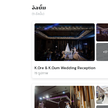
อัลบั้ม
(
9
อัลบั้ม)
+
17
K.Ore & K.Oum Wedding Reception
19 รูปภาพ