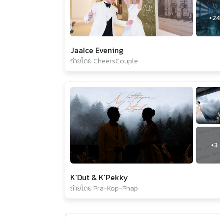
+
24
JaaIce Evening
ถ่ายโดย CheersCouple
+
3
K'Dut & K'Pekky
ถ่ายโดย Pra-Kop-Phap