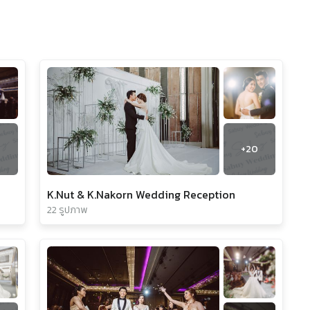
+
20
K.Nut & K.Nakorn Wedding Reception
22 รูปภาพ