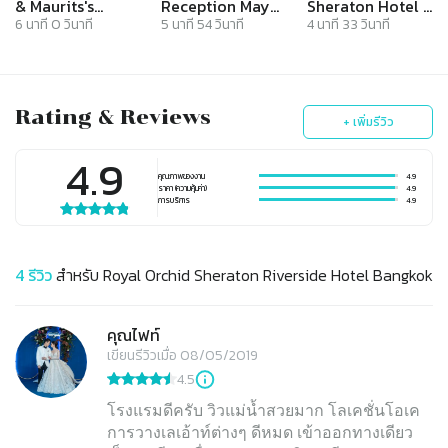
& Maurits's
Reception May&
Sheraton Hotel l
Wedding at
Mork @ Royal
งานแต่งงาน พิธี
6
นาที
0
วินาที
5
นาที
54
วินาที
4
นาที
33
วินาที
Royal Orchid
Orchid Sheraton
หมั้น ยกน้ำชา วีดีโอ
Sheraton Hotel
งานแต่งงาน
& Towers
Wedding
Bangkok -
Cinematography
Rating & Reviews
Thailand
+ เพิ่มรีวิว
4.9
คุณภาพของงาน
4.9
ราคา (ความคุ้มค่า)
4.9
การบริการ
4.9
4
รีวิว
สำหรับ
Royal Orchid Sheraton Riverside Hotel Bangkok
คุณไฟท์
เขียนรีวิวเมื่อ 08/05/2019
4.5
โรงแรมดีครับ วิวแม่น้ำสวยมาก โลเคชั่นโอเค
การวางเลเอ้าท์ต่างๆ ดีหมด เข้าออกทางเดียว