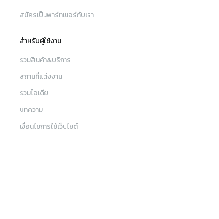
สมัครเป็นพาร์ทเนอร์กับเรา
สำหรับผู้ใช้งาน
รวมสินค้า&บริการ
สถานที่แต่งงาน
รวมไอเดีย
บทความ
เงื่อนไขการใช้เว็บไซต์
เงื่อนไขและข้อตกลงการใช้บริการ
เมนู
ค้นหา
นโยบายความเป็นส่วนตัว
ค้นหาร้านค้า, สินค้าและบริการ, สถานที่จัดงาน
รวมสินค้าและบริการ
ติดต่อทีมงาน Sabuy Wedding
สถานที่แต่งงาน
sw_customercare@sabuywedding.com