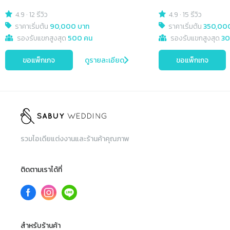
4.9
·
12 รีวิว
4.9
·
15 รีวิว
ราคาเริ่มต้น
90,000 บาท
ราคาเริ่มต้น
350,00
รองรับแขกสูงสุด
500 คน
รองรับแขกสูงสุด
30
ขอแพ็กเกจ
ดูรายละเอียด
ขอแพ็กเกจ
รวมไอเดียแต่งงานและร้านค้าคุณภาพ
ติดตามเราได้ที่
สำหรับร้านค้า