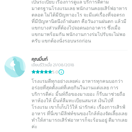
เป็นระเบียบ เรื่องการดูแล บริการดีตาม
มาตรฐานโรงแรมเลย พนักงานคอยเสิร์ฟอาหาร
ตลอด ไม่ได้มีปัญหาอะไร จะมีแค่เรื่องที่จอดรถ
ที่มีปัญหานิดนึงถ้าฝนตก คือวันงานฝนตก แล้วมี
แขกบางส่วนที่ต้องไปจอดนอกอาคาร ซึ่งเมื่อ
แขกมาพร้อมกัน พนักงานกางร่มไปรับจะไม่พอ
ครับ แขกต้องนั่งรอบนรถก่อน
คุณมิ้นท์
เขียนรีวิวเมื่อ 21/08/2018
5.0
โรงแรมดีทุกอย่างเลยค่ะ อาหารทุกคนบอกว่า
อร่อยที่สุดตั้งแต่ที่เคยกินในงานแต่งเลย การ
บริการดีค่ะ มิ้นท์ถือของมาเยอะ ก็รีบมาช่วยถือ
หาห้องให้ มิ้นท์ลืมทะเบียนสมรส เงินไปที่
โรงแรม เขาก็เก็บไว้ให้ น่ารักค่ะ เรื่องการเสิรฟ์
อาหาร ที่นี่เขามีลิฟท์ขนของใกล้ห้องจัดเลี้ยงเลย
ทำให้สามารถเสิร์ฟอาหารก็จะร้อนอยู่ ดีมากเลย
ค่ะ