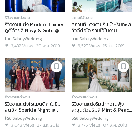
รีวิวงานแต่งงาน
สถานที่จัดงาน
รีวิวงานแต่ง Modern Luxury
สถานที่แต่งงานริมน้ำ-ริมทะเล
ดูดีด้วยสี Navy & Gold @
วิวดีต่อใจ รวมไว้ในงาน
Royal Orchid Sheraton
SabuyWedding Festival
โดย
SabuyWedding
โดย
SabuyWedding
Hotel & Towers
2019!
3,432
Views
·
20 พ.ค. 2019
9,527
Views
·
15 มี.ค. 2019
รีวิวงานแต่งงาน
รีวิวงานแต่งงาน
รีวิวงานแต่งโรแมนติก ในธีม
รีวิวงานแต่งริมน้ำหวานฟุ้ง
สุดชิค Sparkle Night @
ละมุนด้วยธีมสี Mint & Peach
Royal Orchid Sheraton
@ Royal Orchid Sheraton
โดย
SabuyWedding
โดย
SabuyWedding
Hotel & Towers
Hotel
3,043
Views
·
27 ส.ค. 2018
3,775
Views
·
07 พ.ค. 2018