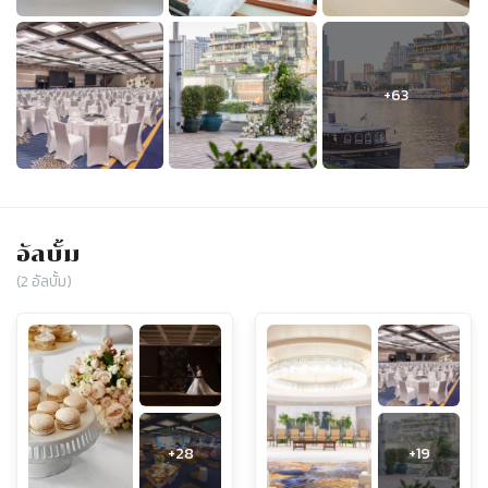
อัลบั้ม
(
2
อัลบั้ม)
+
28
+
19