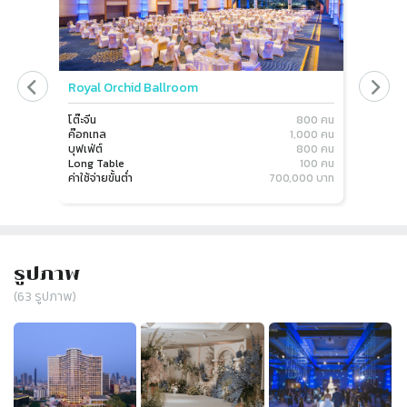
Royal Orchid Ballroom
Rivers
โต๊ะจีน
800 คน
โต๊ะจีน
ค๊อกเทล
1,000 คน
ค๊อกเทล
บุฟเฟ่ต์
800 คน
บุฟเฟ่ต์
Long Table
100 คน
Long Ta
ค่าใช้จ่ายขั้นต่ำ
700,000 บาท
ค่าใช้จ่าย
รูปภาพ
(
63
รูปภาพ)