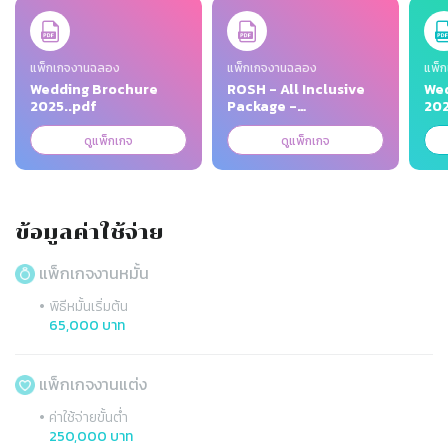
Slide 1 of 3
แพ็กเกจงานฉลอง
แพ็กเกจงานฉลอง
แพ็ก
Wedding Brochure
ROSH - All Inclusive
Wed
2025..pdf
Package -
202
A4_2026.pdf
ดูแพ็กเกจ
ดูแพ็กเกจ
ข้อมูลค่าใช้จ่าย
แพ็กเกจงานหมั้น
•
พิธีหมั้นเริ่มต้น
65,000 บาท
แพ็กเกจงานแต่ง
•
ค่าใช้จ่ายขั้นต่ำ
250,000 บาท