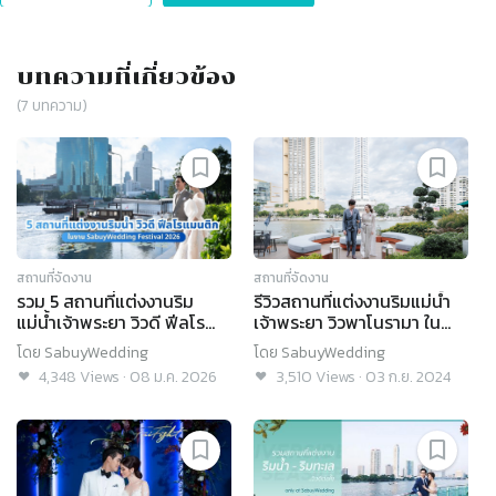
บทความที่เกี่ยวข้อง
(
7
บทความ)
สถานที่จัดงาน
สถานที่จัดงาน
รวม 5 สถานที่แต่งงานริม
รีวิวสถานที่แต่งงานริมแม่น้ำ
แม่น้ำเจ้าพระยา วิวดี ฟีลโร
เจ้าพระยา วิวพาโนรามา ใน
แมนติก ในงาน
บรรยากาศสุดคลาสสิก @
โดย
SabuyWedding
โดย
SabuyWedding
SabuyWedding Festival
Royal Orchid Sheraton
4,348
Views
·
08 ม.ค. 2026
3,510
Views
·
03 ก.ย. 2024
2026
Hotel & Towers