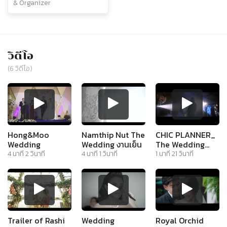
& Organizer
วิดีโอ
(
6
วิดีโอ)
Hong&Moo
Namthip Nut The
CHIC PLANNER_
Wedding
Wedding งานเย็น
The Wedding
Reception at
4
นาที
2
วินาที
4
นาที
1
วินาที
1
นาที
21
วินาที
Royal Orchid
Sheraton Hotel -
Trailer
Trailer of Rashi
Wedding
Royal Orchid