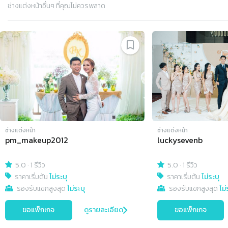
ช่างแต่งหน้า
อื่นๆ ที่คุณไม่ควรพลาด
Slide 1 of 4
ช่างแต่งหน้า
ช่างแต่งหน้า
pm_makeup2012
luckysevenb
5.0
·
1 รีวิว
5.0
·
1 รีวิว
ราคาเริ่มต้น
ไม่ระบุ
ราคาเริ่มต้น
ไม่ระบุ
รองรับแขกสูงสุด
ไม่ระบุ
รองรับแขกสูงสุด
ไม่
ขอแพ็กเกจ
ดูรายละเอียด
ขอแพ็กเกจ