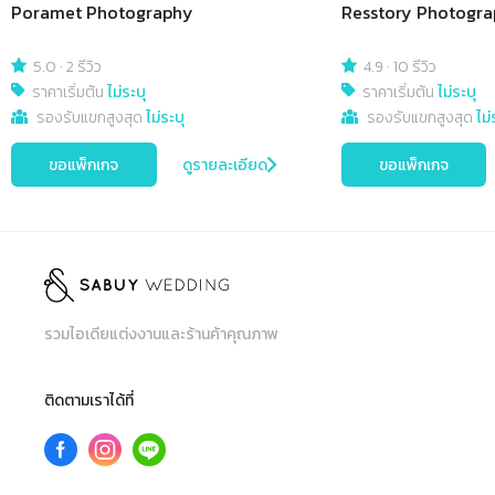
Poramet Photography
Resstory Photogr
5.0
·
2 รีวิว
4.9
·
10 รีวิว
ราคาเริ่มต้น
ไม่ระบุ
ราคาเริ่มต้น
ไม่ระบุ
รองรับแขกสูงสุด
ไม่ระบุ
รองรับแขกสูงสุด
ไม่
ขอแพ็กเกจ
ดูรายละเอียด
ขอแพ็กเกจ
รวมไอเดียแต่งงานและร้านค้าคุณภาพ
ติดตามเราได้ที่