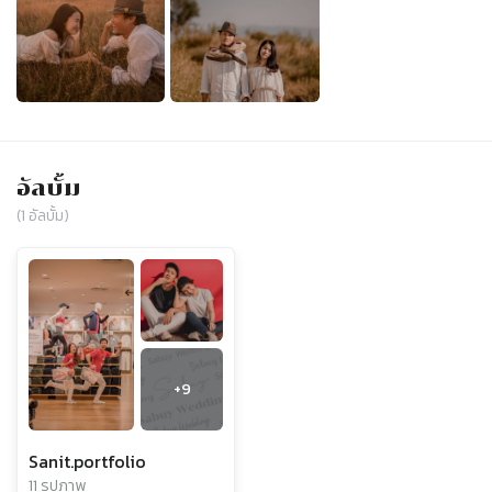
อัลบั้ม
(
1
อัลบั้ม)
+
9
Sanit.portfolio
11 รูปภาพ