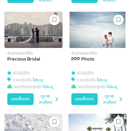
ละเอียด
ละเอียด
ช่างภาพและวิดีโอ
ช่างภาพและวิดีโอ
Precious Bridal
PPP Photo
ยังไม่มีรีวิว
ยังไม่มีรีวิว
ราคาเริ่มต้น
ไม่ระบุ
ราคาเริ่มต้น
ไม่ระบุ
รองรับแขกสูงสุด
ไม่ระบุ
รองรับแขกสูงสุด
ไม่ระบุ
ดูราย
ดูราย
ขอแพ็กเกจ
ขอแพ็กเกจ
ละเอียด
ละเอียด