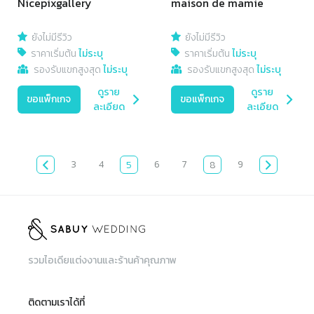
Nicepixgallery
maison de mamie
ยังไม่มีรีวิว
ยังไม่มีรีวิว
ราคาเริ่มต้น
ไม่ระบุ
ราคาเริ่มต้น
ไม่ระบุ
รองรับแขกสูงสุด
ไม่ระบุ
รองรับแขกสูงสุด
ไม่ระบุ
ดูราย
ดูราย
ขอแพ็กเกจ
ขอแพ็กเกจ
ละเอียด
ละเอียด
3
4
6
7
9
5
8
รวมไอเดียแต่งงานและร้านค้าคุณภาพ
ติดตามเราได้ที่