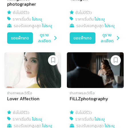
photographer
ยังไม่มีรีวิว
ยังไม่มีรีวิว
ราคาเริ่มต้น
ไม่ระบุ
ราคาเริ่มต้น
ไม่ระบุ
รองรับแขกสูงสุด
ไม่ระบุ
รองรับแขกสูงสุด
ไม่ระบุ
ดูราย
ดูราย
ขอแพ็กเกจ
ขอแพ็กเกจ
ละเอียด
ละเอียด
ช่างภาพและวิดีโอ
ช่างภาพและวิดีโอ
Lover Affection
FiLLZphotography
ยังไม่มีรีวิว
ยังไม่มีรีวิว
ราคาเริ่มต้น
ไม่ระบุ
ราคาเริ่มต้น
ไม่ระบุ
รองรับแขกสูงสุด
ไม่ระบุ
รองรับแขกสูงสุด
ไม่ระบุ