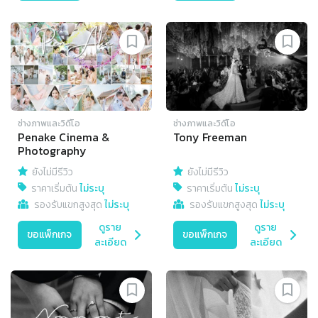
ช่างภาพและวิดีโอ
ช่างภาพและวิดีโอ
Penake Cinema &
Tony Freeman
Photography
ยังไม่มีรีวิว
ยังไม่มีรีวิว
ราคาเริ่มต้น
ไม่ระบุ
ราคาเริ่มต้น
ไม่ระบุ
รองรับแขกสูงสุด
ไม่ระบุ
รองรับแขกสูงสุด
ไม่ระบุ
ดูราย
ดูราย
ขอแพ็กเกจ
ขอแพ็กเกจ
ละเอียด
ละเอียด