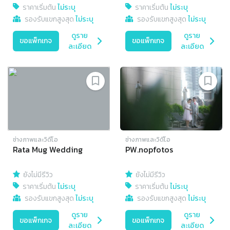
ราคาเริ่มต้น
ไม่ระบุ
ราคาเริ่มต้น
ไม่ระบุ
รองรับแขกสูงสุด
ไม่ระบุ
รองรับแขกสูงสุด
ไม่ระบุ
ดูราย
ดูราย
ขอแพ็กเกจ
ขอแพ็กเกจ
ละเอียด
ละเอียด
ช่างภาพและวิดีโอ
ช่างภาพและวิดีโอ
Rata Mug Wedding
PW.nopfotos
ยังไม่มีรีวิว
ยังไม่มีรีวิว
ราคาเริ่มต้น
ไม่ระบุ
ราคาเริ่มต้น
ไม่ระบุ
รองรับแขกสูงสุด
ไม่ระบุ
รองรับแขกสูงสุด
ไม่ระบุ
ดูราย
ดูราย
ขอแพ็กเกจ
ขอแพ็กเกจ
ละเอียด
ละเอียด