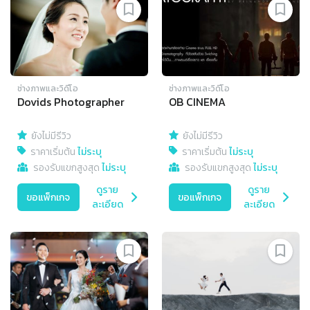
ช่างภาพและวิดีโอ
ช่างภาพและวิดีโอ
Dovids Photographer
OB CINEMA
ยังไม่มีรีวิว
ยังไม่มีรีวิว
ราคาเริ่มต้น
ไม่ระบุ
ราคาเริ่มต้น
ไม่ระบุ
รองรับแขกสูงสุด
ไม่ระบุ
รองรับแขกสูงสุด
ไม่ระบุ
ดูราย
ดูราย
ขอแพ็กเกจ
ขอแพ็กเกจ
ละเอียด
ละเอียด