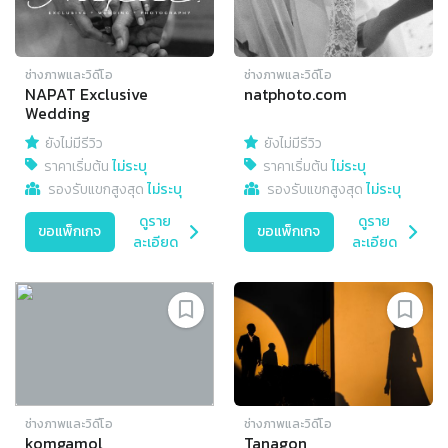
ช่างภาพและวิดีโอ
ช่างภาพและวิดีโอ
NAPAT Exclusive
natphoto.com
Wedding
ยังไม่มีรีวิว
ยังไม่มีรีวิว
ราคาเริ่มต้น
ไม่ระบุ
ราคาเริ่มต้น
ไม่ระบุ
รองรับแขกสูงสุด
ไม่ระบุ
รองรับแขกสูงสุด
ไม่ระบุ
ดูราย
ดูราย
ขอแพ็กเกจ
ขอแพ็กเกจ
ละเอียด
ละเอียด
ช่างภาพและวิดีโอ
ช่างภาพและวิดีโอ
komgamol
Tanagon