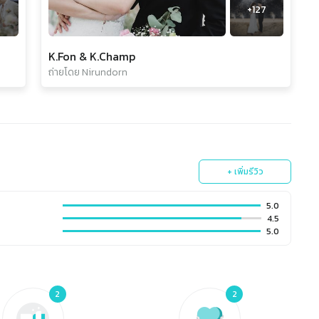
+
127
K.Fon & K.Champ
ถ่ายโดย Nirundorn
+ เพิ่มรีวิว
5.0
4.5
5.0
2
2