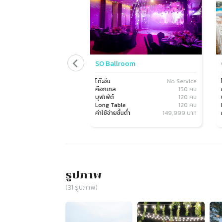
SO Ballroom
โต๊ะจีน
No Service
ค๊อกเทล
150 คน
บุฟเฟ่ต์
120 คน
Long Table
120 คน
ค่าใช้จ่ายขั้นต่ำ
149,999 บาท
รูปภาพ
(
31
รูปภาพ)