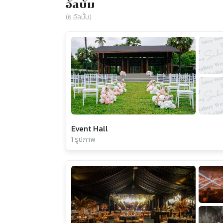
อัลบั้ม
(
6
อัลบั้ม)
Event Hall
1 รูปภาพ