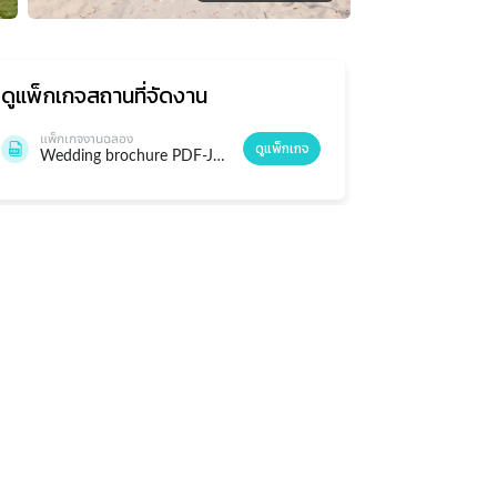
ดูแพ็กเกจ
สถานที่จัดงาน
แพ็กเกจงานฉลอง
ดูแพ็กเกจ
Wedding brochure PDF-July update.pdf