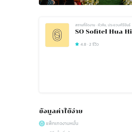
สถานที่จัดงาน
· หัวหิน, ประจวบคีรีขันธ์
SO Sofitel Hua H
4.8
·
2
รีวิว
ข้อมูลค่าใช้จ่าย
แพ็กเกจงานหมั้น