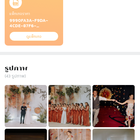
แพ็กเกจราคา
9990FA3A-F9DA-
4CDE-87F6-
C21EC9EDCA47.jpeg
ดูแพ็กเกจ
รูปภาพ
(
43
รูปภาพ)