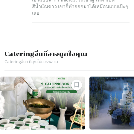
สีน้ำเงินขาว เขาก็ทำออกมาได้เหมือนแบบเป๊ะๆ
เลย
Catering
อื่นที่อาจถูกใจคุณ
Catering
อื่นๆ ที่คุณไม่ควรพลาด
Slide 1 of 4