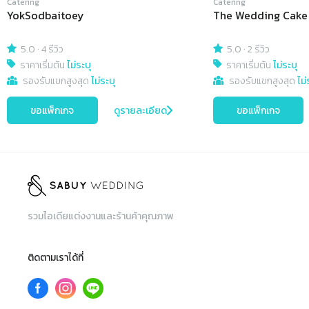
Catering
Catering
YokSodbaitoey
The Wedding Cake
5.0
·
4 รีวิว
5.0
·
2 รีวิว
ราคาเริ่มต้น
ไม่ระบุ
ราคาเริ่มต้น
ไม่ระบุ
รองรับแขกสูงสุด
ไม่ระบุ
รองรับแขกสูงสุด
ไม่
ขอแพ็กเกจ
ดูรายละเอียด
ขอแพ็กเกจ
รวมไอเดียแต่งงานและร้านค้าคุณภาพ
ติดตามเราได้ที่