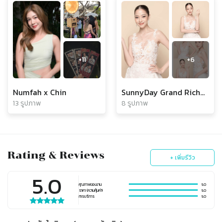
+
11
+
6
Numfah x Chin
SunnyDay Grand Richmond
13 รูปภาพ
8 รูปภาพ
Rating & Reviews
+ เพิ่มรีวิว
5.0
คุณภาพของงาน
5.0
ราคา (ความคุ้มค่า)
5.0
การบริการ
5.0