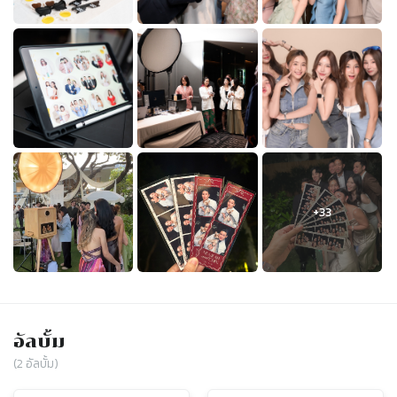
อัลบั้ม
(
2
อัลบั้ม)