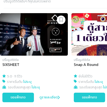
ปริ๊นรูปดิจิตัล
อื่นๆ ที่คุณไม่ควรพลาด
Slide 1 of 4
ปริ๊นรูปดิจิตัล
ปริ๊นรูปดิจิตัล
SIXSHEET
Snap A Round
5.0
·
11 รีวิว
ยังไม่มีรีวิว
ราคาเริ่มต้น
ไม่ระบุ
ราคาเริ่มต้น
ไม่ระบุ
รองรับแขกสูงสุด
ไม่ระบุ
รองรับแขกสูงสุด
ไม่
ขอแพ็กเกจ
ดูรายละเอียด
ขอแพ็กเกจ