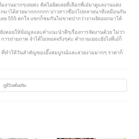
ทีมงานมากๆเลยค่ะ คิดไม่ผิดเลยที่เลือกพี่เอ๋มาดูแลงานแต่ง
จัดออกมาได้สวยมากกกกกก บ่าวสาวช๊อกไปหลายนาทีเหมือนกัน
กเลย 555 ตกใจ แขกก็ชมกันไม่ขาดปากว่างานจัดออกมาได้
ยังคอยให้ข้อมูลและคำแนะนำดีๆเรื่องการจัดงานด้วย ไม่ว่า
ว การถ่ายภาพ จำได้ไม่หมดจริงๆค่ะ คำถามเยอะยังไงพี่เอ๋ก็
ะ ที่ทำให้วันสำคัญของอิ๊งสมบูรณ์และสวยงามมากๆ ราคาก็
ดูรีวิวเพิ่มเติม