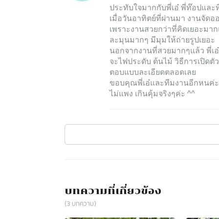
ประทับใจมากกับพี่เอ๋ พี่ท๊อปและ
เมื่อวันอาทิตย์ที่ผ่านมา งาน
เพราะงานสวยกว่าที่คิดเยอะมา
ละมุนมากๆ มีมุมให้ถ่ายรูปเยอะ
นอกจากงานที่สวยมากๆแล้ว พี่เอ๋
จะไฟประดับ ต้นไม้ วิธีการเปิดตั
ตอบแบบละเอียดตลอดเลย
ขอบคุณพี่เอ๋และทีมงานอีกหนค่
ไม่แพง เกินคุ้มจริงๆค่ะ ^^
บทความที่เกี่ยวข้อง
(
3
บทความ)