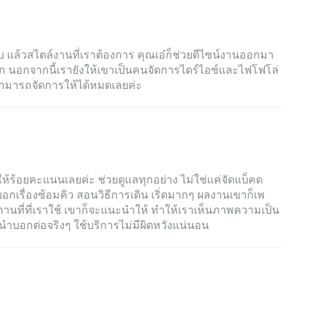
บ แล้วสไตล์งานที่เราต้องการ คุณเอ๋ก็ช่วยดีไซน์งานออกมา
มาก นอกจากนี้เรายังให้เขาเป็นคนจัดการไดร์ไอซ์และไฟโฟโล่
่สามารถจัดการให้ได้หมดเลยค่ะ
็ให้ร้อยคะแนนเลยค่ะ ช่วยดูแลทุกอย่าง ไม่ใช่แค่จัดแบ็คด
กเรื่องซ้อมคิว สอนวิธีการเดิน เริ่ดมากๆ ผลงานเขาก็เพ
สถานที่ที่เราใช้ เขาก็จะแนะนำให้ ทำให้เราเห็นภาพความเป็น
ำบอกต่อจริงๆ ใช้บริการไม่มีผิดหวังแน่นอน