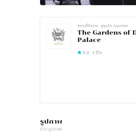
สถานที่จัดงาน
· สุขุมวิท, กรุงเทพฯ
The Gardens of 
Palace
5.0
·
2
รีวิว
รูปภาพ
(
133
รูปภาพ)