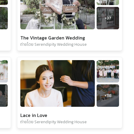
+
37
The Vintage Garden Wedding
ถ่ายโดย Serendipity Wedding House
+
118
Lace in Love
ถ่ายโดย Serendipity Wedding House