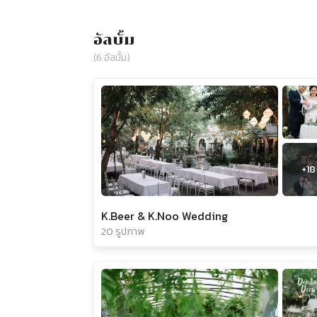
อัลบั้ม
(
6
อัลบั้ม)
+
18
K.Beer & K.Noo Wedding
20 รูปภาพ