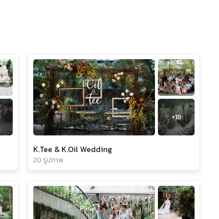
+
18
K.Tee & K.Oil Wedding
20 รูปภาพ