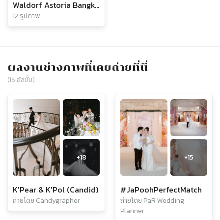
Waldorf Astoria Bangkok
12 รูปภาพ
ผลงานช่างภาพที่เคยถ่ายที่นี่
(
16
อัลบั้ม)
+
18
+
15
K'Pear & K'Pol (Candid)
#JaPoohPerfectMatch
ถ่ายโดย Candygrapher
ถ่ายโดย PaR Wedding
Planner