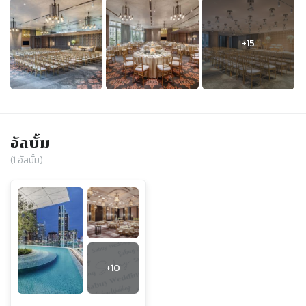
อัลบั้ม
(
1
อัลบั้ม)
+
10