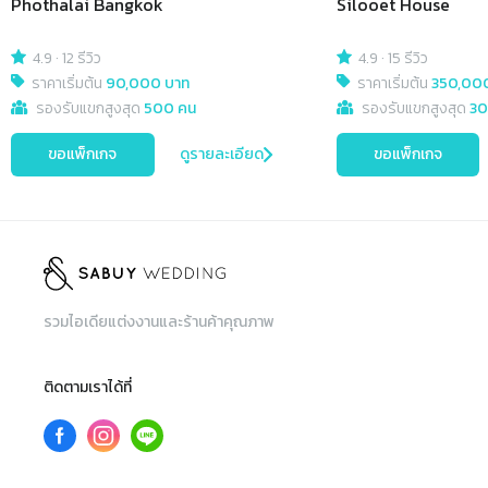
Phothalai Bangkok
Silooet House
4.9
·
12 รีวิว
4.9
·
15 รีวิว
ราคาเริ่มต้น
90,000 บาท
ราคาเริ่มต้น
350,00
รองรับแขกสูงสุด
500 คน
รองรับแขกสูงสุด
30
ขอแพ็กเกจ
ดูรายละเอียด
ขอแพ็กเกจ
รวมไอเดียแต่งงานและร้านค้าคุณภาพ
ติดตามเราได้ที่