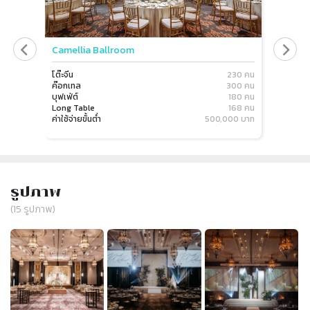
Camellia Ballroom
Magnol
โต๊ะจีน
230 คน
โต๊ะจีน
ค๊อกเทล
300 คน
ค๊อกเทล
บุฟเฟ่ต์
180 คน
บุฟเฟ่ต์
Long Table
168 คน
Long Ta
ค่าใช้จ่ายขั้นต่ำ
500,000 บาท
ค่าใช้จ่าย
รูปภาพ
(
15
รูปภาพ)