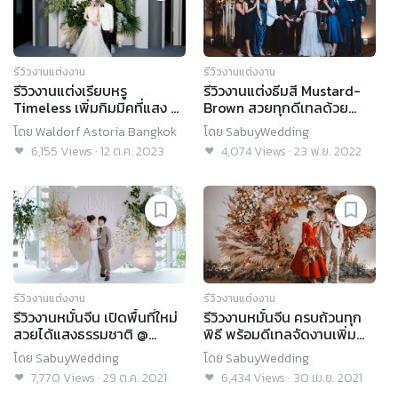
รีวิวงานแต่งงาน
รีวิวงานแต่งงาน
รีวิวงานแต่งเรียบหรู
รีวิวงานแต่งธีมสี Mustard-
Timeless เพิ่มกิมมิคที่แสง สี
Brown สวยทุกดีเทลด้วย
และเสียงเพลง @Waldorf
ความใส่ใจ by Mahassajan
โดย
Waldorf Astoria Bangkok
โดย
SabuyWedding
Astoria Bangkok
event organizer and
6,155
Views
·
12 ต.ค. 2023
4,074
Views
·
23 พ.ย. 2022
wedding @ Waldorf
Astoria Bangkok
รีวิวงานแต่งงาน
รีวิวงานแต่งงาน
รีวิวงานหมั้นจีน เปิดพื้นที่ใหม่
รีวิวงานหมั้นจีน ครบถ้วนทุก
สวยได้แสงธรรมชาติ @
พิธี พร้อมดีเทลจัดงานเพิ่ม
Waldorf Astoria Bangkok
ความเพอร์เฟ็กต์ @ Waldorf
โดย
SabuyWedding
โดย
SabuyWedding
Astoria Bangkok
7,770
Views
·
29 ต.ค. 2021
6,434
Views
·
30 เม.ย. 2021