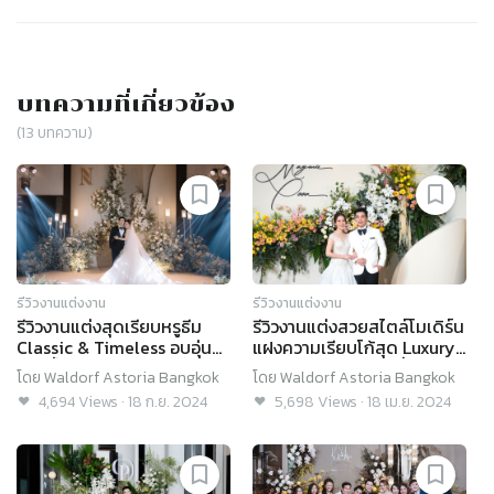
บทความที่เกี่ยวข้อง
(
13
บทความ)
รีวิวงานแต่งงาน
รีวิวงานแต่งงาน
รีวิวงานแต่งสุดเรียบหรูธีม
รีวิวงานแต่งสวยสไตล์โมเดิร์น
Classic & Timeless อบอุ่น
แฝงความเรียบโก้สุด Luxury
ซาบซึ้งกับความใส่ใจของบ่าว
กับบรรยากาศอบอุ่นที่เต็มไป
โดย
Waldorf Astoria Bangkok
โดย
Waldorf Astoria Bangkok
สาว @Waldorf Astoria
ด้วยรัก @Waldorf Astoria
4,694
Views
·
18 ก.ย. 2024
5,698
Views
·
18 เม.ย. 2024
Bangkok
Bangkok