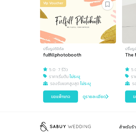
Vip Voucher
ปริ๊นรูปดิจิตัล
ปริ๊นรู
fulfillphotobooth
The 
5.0
·
7 รีวิว
5.
ราคาเริ่มต้น
ไม่ระบุ
ราค
รองรับแขกสูงสุด
ไม่ระบุ
ร
ขอแพ็กเกจ
ดูรายละเอียด
ข
สำหรับร้า