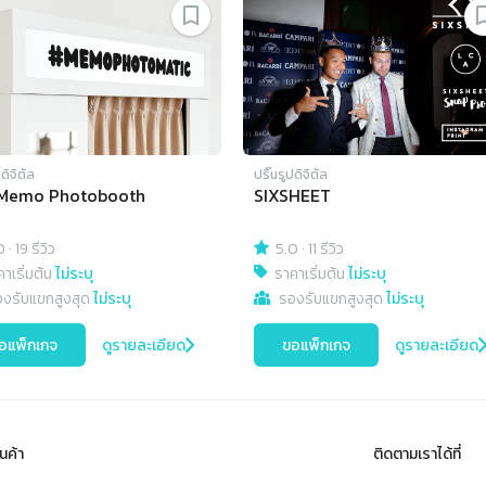
ปดิจิตัล
ปริ๊นรูปดิจิตัล
Memo Photobooth
SIXSHEET
0
·
19 รีวิว
5.0
·
11 รีวิว
าเริ่มต้น
ไม่ระบุ
ราคาเริ่มต้น
ไม่ระบุ
องรับแขกสูงสุด
ไม่ระบุ
รองรับแขกสูงสุด
ไม่ระบุ
อแพ็กเกจ
ดูรายละเอียด
ขอแพ็กเกจ
ดูรายละเอียด
นค้า
ติดตามเราได้ที่