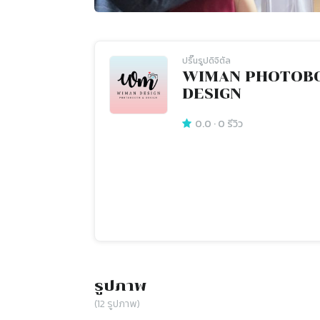
ปริ๊นรูปดิจิตัล
WIMAN PHOTOB
DESIGN
0.0
·
0
รีวิว
รูปภาพ
(
12
รูปภาพ)