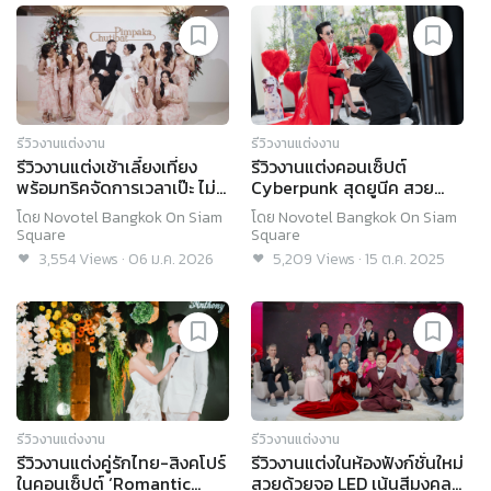
รีวิวงานแต่งงาน
รีวิวงานแต่งงาน
รีวิวงานแต่งเช้าเลี้ยงเที่ยง
รีวิวงานแต่งคอนเซ็ปต์
พร้อมทริคจัดการเวลาเป๊ะ ไม่
Cyberpunk สุดยูนีค สวย
ต้องรีบ @ Novotel Bangkok
พีคกิมมิกเพียบ @ Novotel
โดย
Novotel Bangkok On Siam
โดย
Novotel Bangkok On Siam
on Siam Square
Bangkok On Siam Square
Square
Square
3,554
Views
·
06 ม.ค. 2026
5,209
Views
·
15 ต.ค. 2025
รีวิวงานแต่งงาน
รีวิวงานแต่งงาน
รีวิวงานแต่งคู่รักไทย-สิงคโปร์
รีวิวงานแต่งในห้องฟังก์ชั่นใหม่
ในคอนเซ็ปต์ ‘Romantic
สวยด้วยจอ LED เน้นสีมงคล