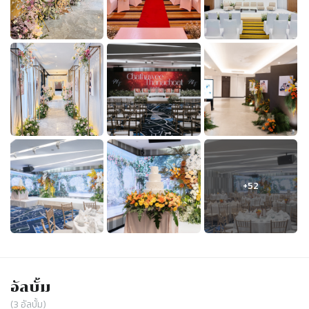
อัลบั้ม
(
3
อัลบั้ม)