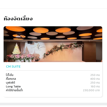
ห้องจัดเลี้ยง
Slide 1 of 1
CM SUITE
โต๊ะจีน
250 คน
ค๊อกเทล
400 คน
บุฟเฟ่ต์
250 คน
Long Table
160 คน
ค่าใช้จ่ายขั้นต่ำ
230,000 บาท