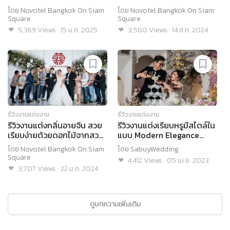
Wood’ @Novotel Bangkok
ถูกใจแขก @Novotel
โดย
Novotel Bangkok On Siam
โดย
Novotel Bangkok On Siam
on Siam Square
Bangkok on Siam Square
Square
Square
5,369
Views
·
15 ม.ค. 2025
3,580
Views
·
14 ส.ค. 2024
รีวิวงานแต่งงาน
รีวิวงานแต่งงาน
รีวิวงานแต่งกลิ่นอายจีน สวย
รีวิวงานแต่งเรียบหรูมีสไตล์ใน
เรียบง่ายด้วยดอกไม้จากสวน
แบบ Modern Elegance
ของตัวเอง @Novotel
@Novotel Bangkok On
โดย
Novotel Bangkok On Siam
โดย
SabuyWedding
Bangkok on Siam Square
Siam Square
Square
4,412
Views
·
05 เม.ย. 2023
3,707
Views
·
22 ม.ค. 2024
ดูบทความเพิ่มเติม