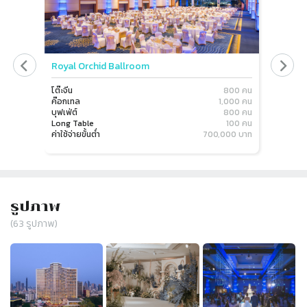
Royal Orchid Ballroom
Rivers
โต๊ะจีน
800 คน
โต๊ะจีน
ค๊อกเทล
1,000 คน
ค๊อกเทล
บุฟเฟ่ต์
800 คน
บุฟเฟ่ต์
Long Table
100 คน
Long Ta
ค่าใช้จ่ายขั้นต่ำ
700,000 บาท
ค่าใช้จ่าย
รูปภาพ
(
63
รูปภาพ)