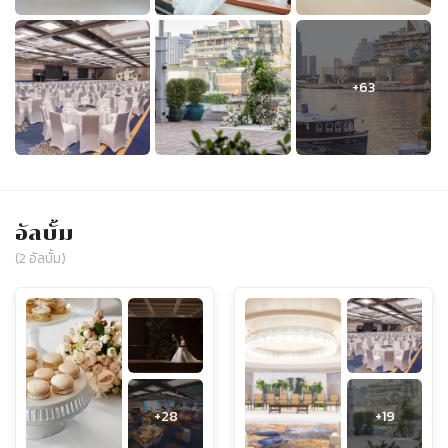
อัลบั้ม
(
2
อัลบั้ม)
+
28
+
19