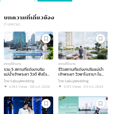
บทความที่เกี่ยวข้อง
(
7
บทความ)
สถานที่จัดงาน
สถานที่จัดงาน
รวม 5 สถานที่แต่งงานริม
รีวิวสถานที่แต่งงานริมแม่น้ำ
แม่น้ำเจ้าพระยา วิวดี ฟีลโร
เจ้าพระยา วิวพาโนรามา ใน
แมนติก ในงาน
บรรยากาศสุดคลาสสิก @
โดย
SabuyWedding
โดย
SabuyWedding
SabuyWedding Festival
Royal Orchid Sheraton
4,363
Views
·
08 ม.ค. 2026
3,513
Views
·
03 ก.ย. 2024
2026
Hotel & Towers