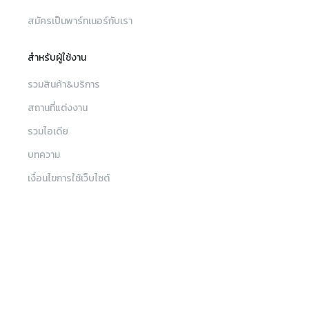
สมัครเป็นพาร์ทเนอร์กับเรา
สำหรับผู้ใช้งาน
รวมสินค้า&บริการ
สถานที่แต่งงาน
รวมไอเดีย
บทความ
เงื่อนไขการใช้เว็บไซต์
เงื่อนไขและข้อตกลงการใช้บริการ
เมนู
ค้นหา
นโยบายความเป็นส่วนตัว
ค้นหาร้านค้า, สินค้าและบริการ, สถานที่จัดงาน
รวมสินค้าและบริการ
ติดต่อทีมงาน Sabuy Wedding
สถานที่แต่งงาน
sw_customercare@sabuywedding.com