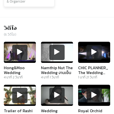
& Organizer
วิดีโอ
(
6
วิดีโอ)
Hong&Moo
Namthip Nut The
CHIC PLANNER_
Wedding
Wedding งานเย็น
The Wedding
Reception at
4
นาที
2
วินาที
4
นาที
1
วินาที
1
นาที
21
วินาที
Royal Orchid
Sheraton Hotel -
Trailer
Trailer of Rashi
Wedding
Royal Orchid