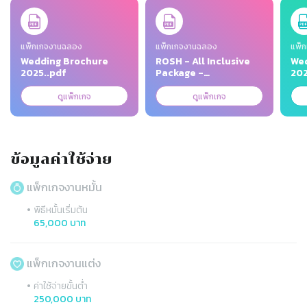
Slide 1 of 3
แพ็กเกจงานฉลอง
แพ็กเกจงานฉลอง
แพ็ก
Wedding Brochure
ROSH - All Inclusive
Wed
2025..pdf
Package -
202
A4_2026.pdf
ดูแพ็กเกจ
ดูแพ็กเกจ
ข้อมูลค่าใช้จ่าย
แพ็กเกจงานหมั้น
•
พิธีหมั้นเริ่มต้น
65,000 บาท
แพ็กเกจงานแต่ง
•
ค่าใช้จ่ายขั้นต่ำ
250,000 บาท