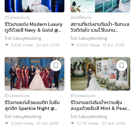
รีวิวงานแต่งงาน
สถานที่จัดงาน
รีวิวงานแต่ง Modern Luxury
สถานที่แต่งงานริมน้ำ-ริมทะเล
ดูดีด้วยสี Navy & Gold @
วิวดีต่อใจ รวมไว้ในงาน
Royal Orchid Sheraton
SabuyWedding Festival
โดย
SabuyWedding
โดย
SabuyWedding
Hotel & Towers
2019!
3,436
Views
·
20 พ.ค. 2019
9,530
Views
·
15 มี.ค. 2019
รีวิวงานแต่งงาน
รีวิวงานแต่งงาน
รีวิวงานแต่งโรแมนติก ในธีม
รีวิวงานแต่งริมน้ำหวานฟุ้ง
สุดชิค Sparkle Night @
ละมุนด้วยธีมสี Mint & Peach
Royal Orchid Sheraton
@ Royal Orchid Sheraton
โดย
SabuyWedding
โดย
SabuyWedding
Hotel & Towers
Hotel
3,044
Views
·
27 ส.ค. 2018
3,776
Views
·
07 พ.ค. 2018