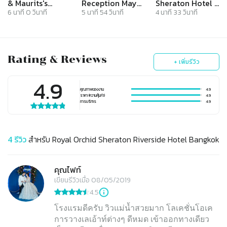
& Maurits's
Reception May&
Sheraton Hotel l
Wedding at
Mork @ Royal
งานแต่งงาน พิธี
6
นาที
0
วินาที
5
นาที
54
วินาที
4
นาที
33
วินาที
Royal Orchid
Orchid Sheraton
หมั้น ยกน้ำชา วีดีโอ
Sheraton Hotel
งานแต่งงาน
& Towers
Wedding
Bangkok -
Cinematography
Rating & Reviews
Thailand
+ เพิ่มรีวิว
4.9
คุณภาพของงาน
4.9
ราคา (ความคุ้มค่า)
4.9
การบริการ
4.9
4
รีวิว
สำหรับ
Royal Orchid Sheraton Riverside Hotel Bangkok
คุณไฟท์
เขียนรีวิวเมื่อ 08/05/2019
4.5
โรงแรมดีครับ วิวแม่น้ำสวยมาก โลเคชั่นโอเค
การวางเลเอ้าท์ต่างๆ ดีหมด เข้าออกทางเดียว