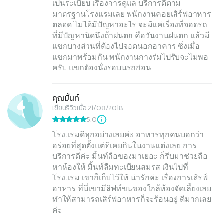
เป็นระเบียบ เรื่องการดูแล บริการดีตาม
มาตรฐานโรงแรมเลย พนักงานคอยเสิร์ฟอาหาร
ตลอด ไม่ได้มีปัญหาอะไร จะมีแค่เรื่องที่จอดรถ
ที่มีปัญหานิดนึงถ้าฝนตก คือวันงานฝนตก แล้วมี
แขกบางส่วนที่ต้องไปจอดนอกอาคาร ซึ่งเมื่อ
แขกมาพร้อมกัน พนักงานกางร่มไปรับจะไม่พอ
ครับ แขกต้องนั่งรอบนรถก่อน
คุณมิ้นท์
เขียนรีวิวเมื่อ 21/08/2018
5.0
โรงแรมดีทุกอย่างเลยค่ะ อาหารทุกคนบอกว่า
อร่อยที่สุดตั้งแต่ที่เคยกินในงานแต่งเลย การ
บริการดีค่ะ มิ้นท์ถือของมาเยอะ ก็รีบมาช่วยถือ
หาห้องให้ มิ้นท์ลืมทะเบียนสมรส เงินไปที่
โรงแรม เขาก็เก็บไว้ให้ น่ารักค่ะ เรื่องการเสิรฟ์
อาหาร ที่นี่เขามีลิฟท์ขนของใกล้ห้องจัดเลี้ยงเลย
ทำให้สามารถเสิร์ฟอาหารก็จะร้อนอยู่ ดีมากเลย
ค่ะ