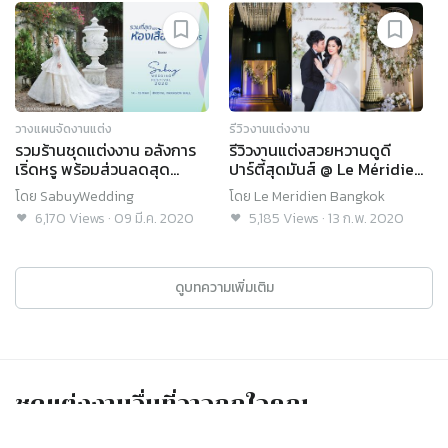
วางแผนจัดงานแต่ง
รีวิวงานแต่งงาน
รวมร้านชุดแต่งงาน อลังการ
รีวิวงานแต่งสวยหวานดูดี
เริ่ดหรู พร้อมส่วนลดสุด
ปาร์ตี้สุดมันส์ @ Le Méridien
พิเศษ! เฉพาะในงาน
Bangkok
โดย
SabuyWedding
โดย
Le Meridien Bangkok
SabuyWedding Festival
6,170
Views
·
09 มี.ค. 2020
5,185
Views
·
13 ก.พ. 2020
2020!
ดูบทความเพิ่มเติม
ชุดแต่งงาน
อื่นที่อาจถูกใจคุณ
ชุดแต่งงาน
อื่นๆ ที่คุณไม่ควรพลาด
เมนู
ค้นหา