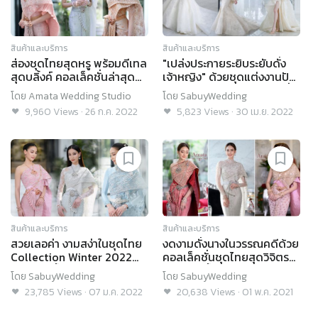
สินค้าและบริการ
สินค้าและบริการ
ส่องชุดไทยสุดหรู พร้อมดีเทล
"เปล่งประกายระยิบระยับดั่ง
สุดบลิ้งค์ คอลเล็คชั่นล่าสุด
เจ้าหญิง" ด้วยชุดแต่งงานปัก
จาก Amata Wedding
เพชร Swarovski คอลเลคชั่น
โดย
Amata Wedding Studio
โดย
SabuyWedding
Studio
ใหม่จาก Amata
9,960
Views
·
26 ก.ค. 2022
5,823
Views
·
30 เม.ย. 2022
สินค้าและบริการ
สินค้าและบริการ
สวยเลอค่า งามสง่าในชุดไทย
งดงามดั่งนางในวรรณคดีด้วย
Collection Winter 2022
คอลเล็คชั่นชุดไทยสุดวิจิตร
จากห้องเสื้อ Amata
จากห้องเสื้อ Amata
โดย
SabuyWedding
โดย
SabuyWedding
23,785
Views
·
07 ม.ค. 2022
20,638
Views
·
01 พ.ค. 2021