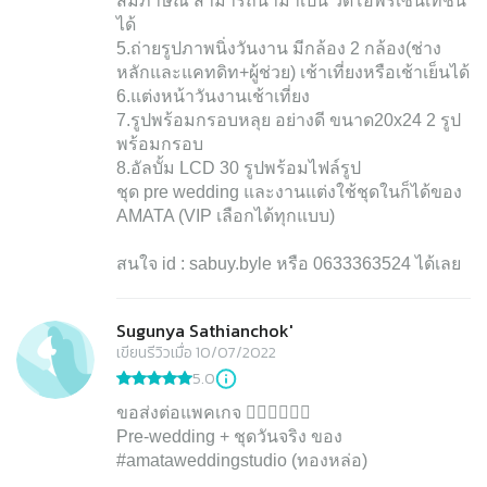
สัมภาษณ์ สามารถนำมาเป็น วีดีโอพรีเซ็นเทชั่น
ได้
5.ถ่ายรูปภาพนิ่งวันงาน มีกล้อง 2 กล้อง(ช่าง
หลักและแคทดิท+ผู้ช่วย) เช้าเที่ยงหรือเช้าเย็นได้
6.แต่งหน้าวันงานเช้าเที่ยง
7.รูปพร้อมกรอบหลุย อย่างดี ขนาด20x24 2 รูป
พร้อมกรอบ
8.อัลบั้ม LCD 30 รูปพร้อมไฟล์รูป
ชุด pre wedding และงานแต่งใช้ชุดในก็ได้ของ
AMATA (VIP เลือกได้ทุกแบบ)
สนใจ id : sabuy.byle หรือ 0633363524 ได้เลย
Sugunya Sathianchok'
เขียนรีวิวเมื่อ 10/07/2022
5.0
ขอส่งต่อแพคเกจ 🤵🏻‍♂️👰🏻‍♀️
Pre-wedding + ชุดวันจริง ของ
#amataweddingstudio (ทองหล่อ)