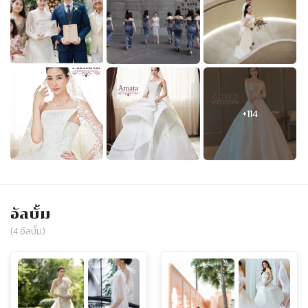
อัลบั้ม
(
4
อัลบั้ม)