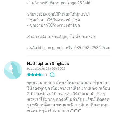
- ไฟล์ภาพที่ได้ตาม package 25 ไฟล์
รายละเอียดชุด(VIP เลือกได้ทุกแบบ)
- ชุดเจ้าสาวใช้วันงาน เช่า2ชุด
- ชุดเจ้าบ่าวใช้วันงาน เช่า1ชุด
สามารถนัดเปลี่ยนสัญญาได้ที่ร้านนะคะ
สนใจ id : gun.gunnie หรือ 085-9535253 ได้เลย
Natthaphorn Singkaew
เขียนรีวิวเมื่อ 28/05/2022
4.3
ชุดสวยมากกกก มีคอลใหม่ออกตลอด พี่ๆเอามา
ให้ลองทุกชุด เนื่องจากเราเลื่อนงานแต่งมาเกือบ
2 ปี ลองน่าจะ 10 กว่ารอบ ให้คำแนะนำต่างๆ
ช่วยเราได้มากๆ ลองได้ไม่จำกัด เปลี่ยนได้ตลอด
รูปพรีเวดดิ้งสวย ขอบคุณพี่แบงค์และทีมงานทุก
คนค่ะ พี่ๆน่ารักมากกกก💕💕💕