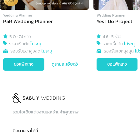
Wedding Planner
Wedding Planner
PaR Wedding Planner
Yes I Do Project
5.0
·
74 รีวิว
4.6
·
5 รีวิว
ราคาเริ่มต้น
ไม่ระบุ
ราคาเริ่มต้น
ไม่ระบุ
รองรับแขกสูงสุด
ไม่ระบุ
รองรับแขกสูงสุด
ไม่
ขอแพ็กเกจ
ดูรายละเอียด
ขอแพ็กเกจ
รวมไอเดียแต่งงานและร้านค้าคุณภาพ
ติดตามเราได้ที่