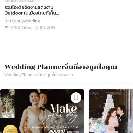
ไอเดียจัดงานแต่งงาน
รวมไอเดียจัดงานแต่งงาน
Outdoor ในเมืองไทยที่เห็น
แล้วว้าว!
โดย
SabuyWedding
7,768
Views
·
10 ส.ค. 2019
Wedding Planner
อื่นที่อาจถูกใจคุณ
Wedding Planner
อื่นๆ ที่คุณไม่ควรพลาด
Slide 1 of 4