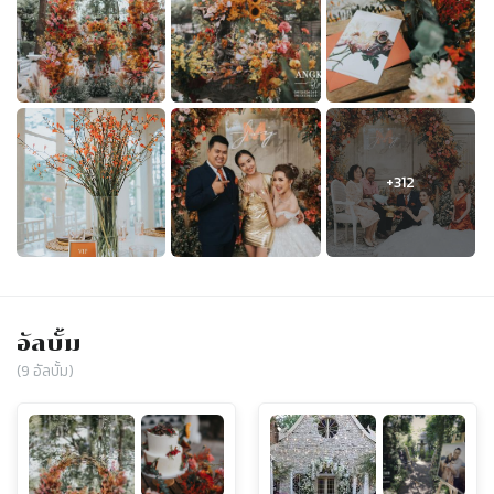
อัลบั้ม
(
9
อัลบั้ม)