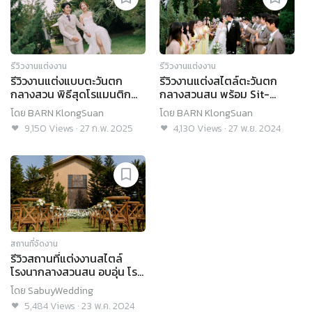
รีวิวงานแต่งงาน
รีวิวงานแต่งงาน
รีวิวงานแต่งแบบตะวันตก
รีวิวงานแต่งสไตล์ตะวันตก
กลางสวน พิธีสุดโรแมนติก
กลางสวนสน พร้อม Sit-
กิมมิกเพียบ! @BARN
down Dinner ในโรงนาสุด
โดย
BARN KlongSuan
โดย
BARN KlongSuan
KlongSuan
อบอุ่น @BARN Klongsuan
9,150
Views
·
27 ก.พ. 2025
4,130
Views
·
27 พ.ย. 2024
สถานที่จัดงาน
รีวิวสถานที่แต่งงานสไตล์
โรงนากลางสวนสน อบอุ่น โร
แมนติกเหมือนอยู่เมืองนอก
โดย
SabuyWedding
@BARN KlongSuan
5,484
Views
·
23 พ.ค. 2024