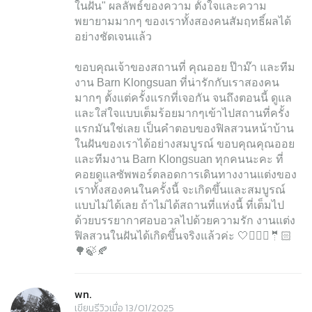
ในฝัน" ผลลัพธ์ของความ ตั้งใจและความ
พยายามมากๆ ของเราทั้งสองคนสัมฤทธิ์ผลได้
อย่างชัดเจนแล้ว
ขอบคุณเจ้าของสถานที่ คุณออย ป๊าม๊า และทีม
งาน Barn Klongsuan ที่น่ารักกับเราสองคน
มากๆ ตั้งแต่ครั้งแรกที่เจอกัน จนถึงตอนนี้ ดูแล
และใส่ใจแบบเต็มร้อยมากๆเข้าไปสถานที่ครั้ง
แรกมันใช่เลย เป็นคำตอบของฟิลสวนหน้าบ้าน
ในฝันของเราได้อย่างสมบูรณ์ ขอบคุณคุณออย
และทีมงาน Barn Klongsuan ทุกคนนะคะ ที่
คอยดูแลซัพพอร์ตลอดการเดินทางงานแต่งของ
เราทั้งสองคนในครั้งนี้ จะเกิดขึ้นและสมบูรณ์
แบบไม่ได้เลย ถ้าไม่ได้สถานที่แห่งนี้ ที่เต็มไป
ด้วยบรรยากาศอบอวลไปด้วยความรัก งานแต่ง
ฟิลสวนในฝันได้เกิดขึ้นจริงแล้วค่ะ 🤍👰🏻‍♀️🤵🏻
🌳🍃🍂
wn.
เขียนรีวิวเมื่อ 13/01/2025