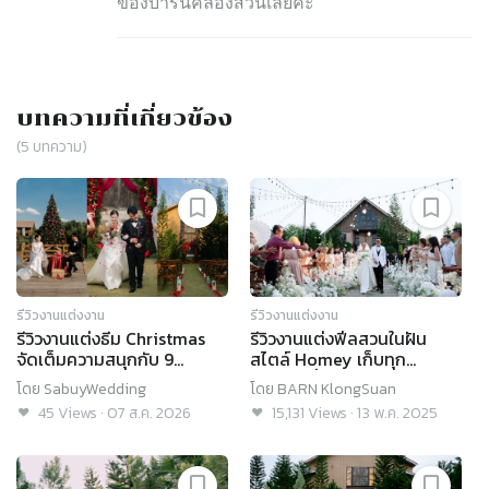
ของบาร์นคลองสวนเลยค่ะ
บทความที่เกี่ยวข้อง
(
5
บทความ)
รีวิวงานแต่งงาน
รีวิวงานแต่งงาน
รีวิวงานแต่งธีม Christmas
รีวิวงานแต่งฟีลสวนในฝัน
จัดเต็มความสนุกกับ 9
สไตล์ Homey เก็บทุก
กิจกรรมเอนเตอร์เทนแขก @
โมเมนต์ที่ออกแบบด้วยหัวใจ
โดย
SabuyWedding
โดย
BARN KlongSuan
BARN KlongSuan
@BARN KlongSuan
45
Views
·
07 ส.ค. 2026
15,131
Views
·
13 พ.ค. 2025