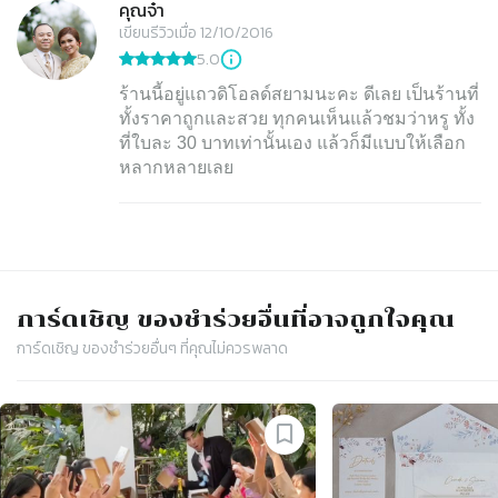
คุณจ๋า
เขียนรีวิวเมื่อ 12/10/2016
5.0
ร้านนี้อยู่แถวดิโอลด์สยามนะคะ ดีเลย เป็นร้านที่
ทั้งราคาถูกและสวย ทุกคนเห็นแล้วชมว่าหรู ทั้ง
ที่ใบละ 30 บาทเท่านั้นเอง แล้วก็มีแบบให้เลือก
หลากหลายเลย
การ์ดเชิญ​ ของชำร่วย
อื่นที่อาจถูกใจคุณ
การ์ดเชิญ​ ของชำร่วย
อื่นๆ ที่คุณไม่ควรพลาด
Slide 1 of 4