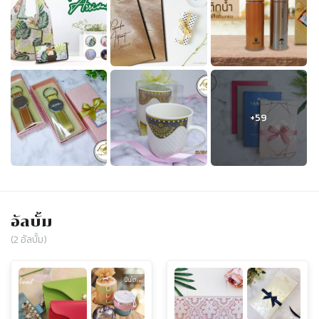
อัลบั้ม
(
2
อัลบั้ม)