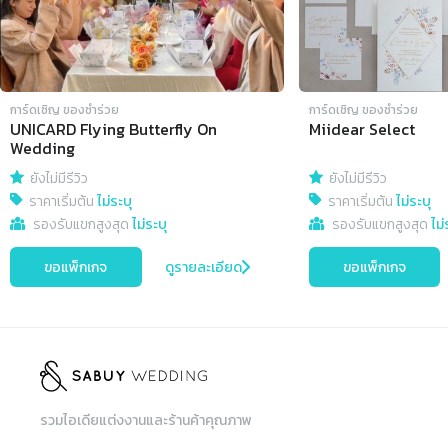
การ์ดเชิญ​ ของชำร่วย
การ์ดเชิญ​ ของชำร่วย
UNICARD Flying Butterfly On
Miidear Select
Wedding
ยังไม่มีรีวิว
ยังไม่มีรีวิว
ราคาเริ่มต้น
ไม่ระบุ
ราคาเริ่มต้น
ไม่ระบุ
รองรับแขกสูงสุด
ไม่ระบุ
รองรับแขกสูงสุด
ไม่
ขอแพ็กเกจ
ดูรายละเอียด
ขอแพ็กเกจ
รวมไอเดียแต่งงานและร้านค้าคุณภาพ