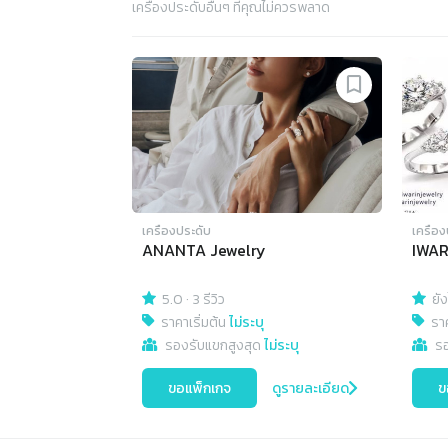
เครื่องประดับ
อื่นๆ ที่คุณไม่ควรพลาด
เครื่องประดับ
เครื่อ
ANANTA Jewelry
IWAR
5.0
·
3 รีวิว
ยัง
ราคาเริ่มต้น
ไม่ระบุ
ราค
รองรับแขกสูงสุด
ไม่ระบุ
ร
ขอแพ็กเกจ
ดูรายละเอียด
ข