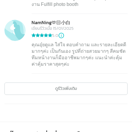
งาน Fulfill photo booth
NamNing🫶🏻小白
เขียนรีวิวเมื่อ 15/01/2025
5.0
คุณอุ๋ยดูแล ใส่ใจ ตอบคำถาม และรายละเอียดดี
มากๆค่ะ เป็นกันเอง รูปที่ถ่ายสวยมากๆ สีคมชัด
ทีมหน้างานก็มืออาชีพมากๆค่ะ แนะนำค่ะคุ้ม
ค่าคุ้มราคาสุดๆค่ะ
ดูรีวิวเพิ่มเติม