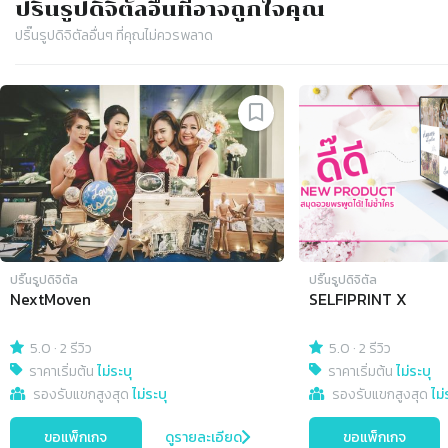
ปริ๊นรูปดิจิตัล
อื่นที่อาจถูกใจคุณ
ปริ๊นรูปดิจิตัล
อื่นๆ ที่คุณไม่ควรพลาด
Slide 1 of 4
ปริ๊นรูปดิจิตัล
ปริ๊นรูปดิจิตัล
NextMoven
SELFIPRINT X
5.0
·
2 รีวิว
5.0
·
2 รีวิว
ราคาเริ่มต้น
ไม่ระบุ
ราคาเริ่มต้น
ไม่ระบุ
รองรับแขกสูงสุด
ไม่ระบุ
รองรับแขกสูงสุด
ไม่
ขอแพ็กเกจ
ดูรายละเอียด
ขอแพ็กเกจ