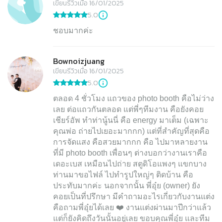
เขียนรีวิวเมื่อ 16/01/2025
5.0
ชอบมากค่ะ
Bownoizjuang
เขียนรีวิวเมื่อ 16/01/2025
5.0
ตลอด 4 ชั่วโมง แถวของ photo booth คือไม่ว่าง
เลย ต่อแถวกันตลอด แต่พี่ๆทีมงาน คือยังคอย
เชียร์อัพ ทำท่านู้นนี่ คือ energy มาเต็ม (เฉพาะ
คุณพ่อ ถ่ายไปเยอะมากกก) แต่ที่สำคัญที่สุดคือ
การจัดแสง คือสวยมากกก คือ ไปมาหลายงาน
ที่มี photo booth เพื่อนๆ ต่างบอกว่างานเราคือ
เดอะเบส เหมือนไปถ่าย สตูดิโอแพงๆ แขกบาง
ท่านมาขอไฟล์ ไปทำรูปใหญ่ๆ ติดบ้าน คือ
ประทับมากค่ะ นอกจากนั้น พี่อุ๋ย (owner) ยัง
คอยเป็นที่ปรึกษา มีคำถามอะไรเกี่ยวกับงานแต่ง
คือถามพี่อุ๋ยได้เลย ❤️ งานแต่งผ่านมาปีกว่าแล้ว
แต่ก็ยังคิดถึงวันนั้นอยู่เลย ขอบคุณพี่อุ๋ย และทีม