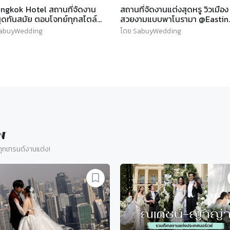
ngkok Hotel สถานที่จัดงาน
สถานที่จัดงานแต่งสุดหรู วิวเมือง
สุดทันสมัย ตอบโจทย์ทุกสไตล์
สวยงามแบบพาโนรามา @Eastin
จวัยรุ่น l SABUYWEDDING
Grand Hotel Sathorn Bangkok
SabuyWedding
โดย SabuyWedding
SABUYWEDDING
พ
ุกเทรนด์งานแต่ง!