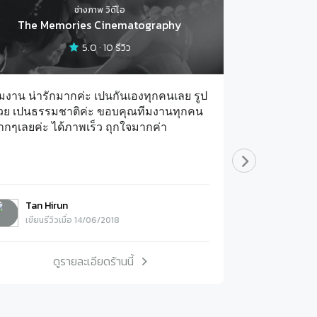
ช่างภาพ วิดีโอ
The Memories Cinematography
MC B
5.0
·
10
รีวิว
ีมงาน น่ารักมากค่ะ เปนกันเองทุกคนเลย รูป
ขอบคุณคุณเบล
วย เปนธรรมชาติค่ะ ขอบคุณทีมงานทุกคน
รายละเอียดและ
ากๆเลยค่ะ ได้ภาพเร็ว ถุกใจมากค่า
ให้เราทั้งสอ
รวมถึงลำดับพ
อย่างเรียบร้
แม่ ญาติพี่น้
ชื่นชมคุณเบล
Tan Hirun
Gift A
เบลล่ามากๆที
เขียนรีวิวเมื่อ 14/06/2018
เขียนรีวิ
อย่างดี เข้าใ
เดียวในชีวิตข
ออกมาดี และค
ดูรายละเอียดร้านนี้
ด
มาดีมากๆจริง
บริการดีและพ
ค่ะ เลือกไม่ผ
จริงๆนะคะ Gift&Game @Renaissance