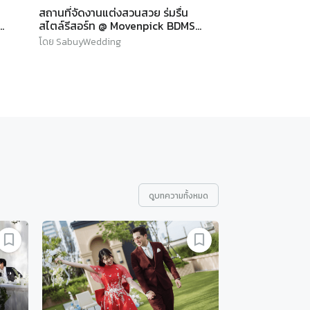
สถานที่จัดงานแต่งสวนสวย ร่มรื่น
สไตล์รีสอร์ท @ Movenpick BDMS
 l
Wellness Resort Bangkok l
โดย SabuyWedding
SABUYWEDDING
ดู
บทความ
ทั้งหมด