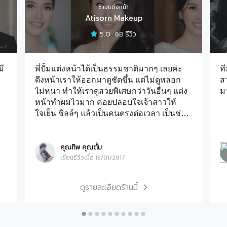
ช่างแต่งหน้า
Atisorn Makeup
5.0
·
68
รีวิว
มี
พี่ปั๋มแต่งหน้าได้เป็นธรรมชาติมากๆ เลยค่ะ
ท
ดึงหน้าเราให้ออกมาดูชัดขึ้น แต่ไม่ดูหลอก
ส
ไม่หนา ทำให้เราดูสวยพิเศษกว่าวันอื่นๆ แต่ง
ม
หน้าทำผมไวมาก คอยปลอบใจเจ้าสาวให้
ใจเย็น ชิลล์ๆ แล้วเป็นคนตรงต่อเวลา เป็นช่าง
แต่งหน้าที่ดี เห็นชุดแล้วก็ช่วยบอกได้เลยว่า
เราควรจะแต่งหน้าทำผมประมาณไหนยังไง
คุณทิพ คุณตั้ม
ถึงจะแม็ตช์กัน
เขียนรีวิวเมื่อ 15/01/2017
ดูรายละเอียดร้านนี้