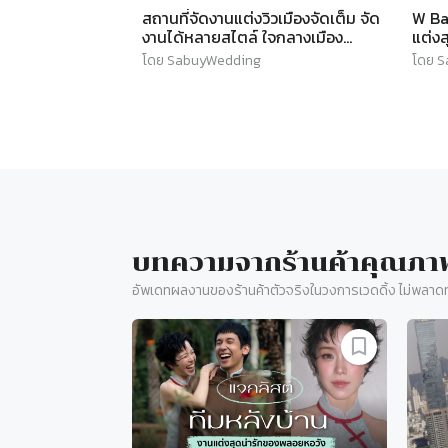
สถานที่จัดงานแต่งวิวเมืองจัดเต็ม จัด
W Ba
งานได้หลายสไตล์ ใจกลางเมือง
แต่ง
@Novotel Sukhumvit 20 l
ถูกใ
โดย SabuyWedding
โดย 
SABUYWEDDING
บทความจากร้านค้า
คุณภา
อัพเดทผลงานของร้านค้าตัวจริงในวงการเวดดิ้ง ไม่พลาดท