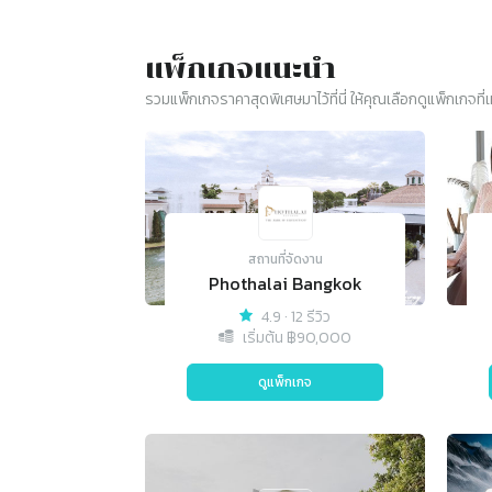
แพ็กเกจแนะนำ
รวมแพ็กเกจราคาสุดพิเศษมาไว้ที่นี่ ให้คุณเลือกดูแพ็กเกจที
สถานที่จัดงาน
Phothalai Bangkok
4.9
·
12 รีวิว
เริ่มต้น ฿
90,000
ดูแพ็กเกจ