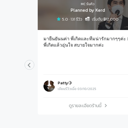
MC รันคิว
dio
Planned by Kerd
5.0
·
131
รีวิว
เริ่มต้น ฿
12,000
nal กันมากๆๆ
มายืนยันนค่า พี่เกิดและทีมน่ารักมากๆๆค่ะ 
าที่ซึ้งๆไว้
พี่เกิดแล้วอุ่นใจ สบายใจมากค่ะ
ดีมากๆ ตัดต่อ
พลงที่เฮี้ยง
หญ่เลยว่าใคร
Patty🍋
เขียนรีวิวเมื่อ 03/10/2025
ดูรายละเอียดร้านนี้