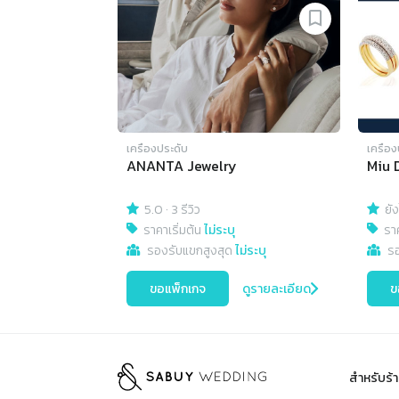
เครื่องประดับ
เครื่อ
ANANTA Jewelry
Miu 
5.0
·
3 รีวิว
ยัง
ราคาเริ่มต้น
ไม่ระบุ
ราค
รองรับแขกสูงสุด
ไม่ระบุ
ร
ขอแพ็กเกจ
ดูรายละเอียด
ข
สำหรับร้า