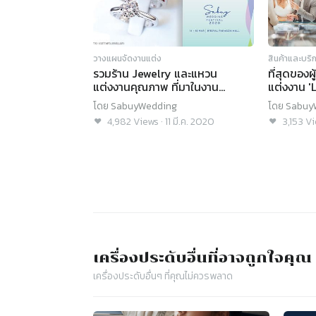
วางแผนจัดงานแต่ง
สินค้าและบริ
รวมร้าน Jewelry และแหวน
ที่สุดของ
แต่งงานคุณภาพ ที่มาในงาน
แต่งงาน '
SabuyWedding Festival 2020!
Jewelry 
โดย
SabuyWedding
โดย
Sabuy
4,982
Views
·
11 มี.ค. 2020
3,153
Vi
เครื่องประดับ
อื่นที่อาจถูกใจคุณ
เครื่องประดับ
อื่นๆ ที่คุณไม่ควรพลาด