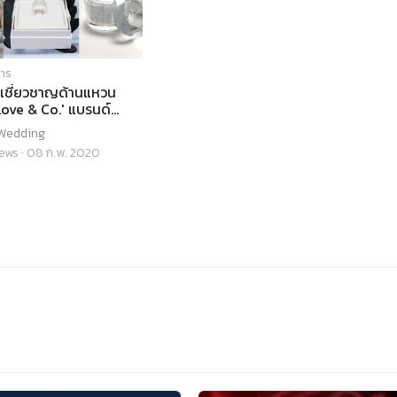
การ
ผู้เชี่ยวชาญด้านแหวน
Love & Co.' แบรนด์
ระดับสากล
Wedding
ews
·
08 ก.พ. 2020