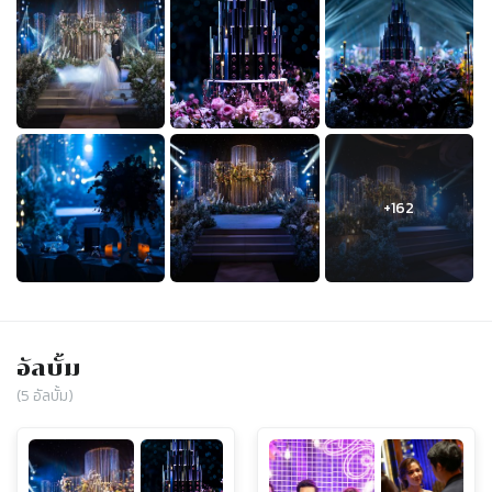
อัลบั้ม
(
5
อัลบั้ม)