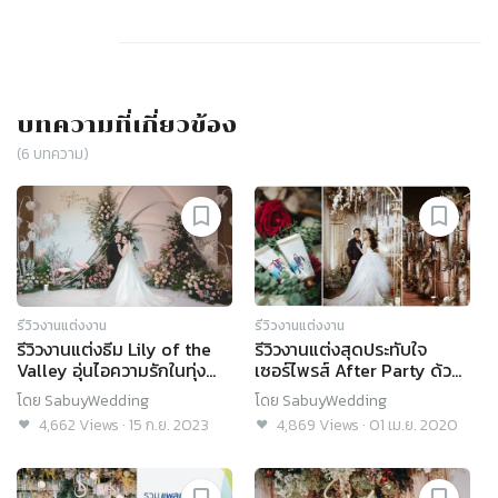
บทความที่เกี่ยวข้อง
(
6
บทความ)
รีวิวงานแต่งงาน
รีวิวงานแต่งงาน
รีวิวงานแต่งธีม Lily of the
รีวิวงานแต่งสุดประทับใจ
Valley อุ่นไอความรักในทุ่ง
เซอร์ไพรส์ After Party ด้วย
ดอกไม้ by Mahassajan
เพลงยอดฮิต @ Bangkok
โดย
SabuyWedding
โดย
SabuyWedding
Wedding
Marriott Hotel Sukhumvit
4,662
Views
·
15 ก.ย. 2023
4,869
Views
·
01 เม.ย. 2020