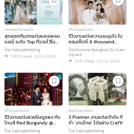
วางแผนจัดงานแต่ง
รีวิวงานแต่งงาน
สุดยอดทีมตกแต่งและแพลน
รีวิวงานแต่งหวานละมุนใจ ใน
เนอร์ ระดับ Top ที่รวมไว้ใน
คอนเซ็ปต์ A thousand
งาน SabuyWedding
years @ Novotel Bangkok
โดย
SabuyWedding
โดย
Novotel Bangkok On Siam
Festival 2020!
On Siam Square
Square
7,489
Views
·
12 มี.ค. 2020
5,147
Views
·
23 ม.ค. 2020
รีวิวงานแต่งงาน
สินค้าและบริการ
รีวิวงานแต่งสวยปังดูแพง กับ
3 Planner งานแต่งเจ้าดัง ที่
โทนสี Red Burgundy @
ทำ 'งานไทย' ได้อย่าง Craft!
Chatrium Hotel Riverside
โดย
SabuyWedding
โดย
SabuyWedding
Bangkok