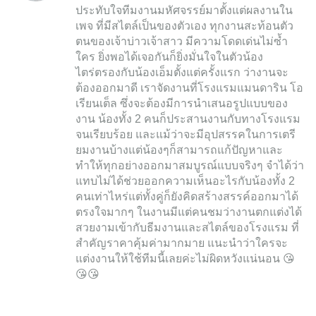
ประทับใจทีมงานมหัศจรรย์มาตั้งแต่ผลงานใน
เพจ ที่มีสไตล์เป็นของตัวเอง ทุกงานสะท้อนตัว
ตนของเจ้าบ่าวเจ้าสาว มีความโดดเด่นไม่ซ้ำ
ใคร ยิ่งพอได้เจอกันก็ยิ่งมั่นใจในตัวน้อง
ไตร่ตรองกับน้องเอ็มตั้งแต่ครั้งแรก ว่างานจะ
ต้องออกมาดี เราจัดงานที่โรงแรมแมนดาริน โอ
เรียนเต็ล ซึ่งจะต้องมีการนำเสนอรูปแบบของ
งาน น้องทั้ง 2 คนก็ประสานงานกับทางโรงแรม
จนเรียบร้อย และแม้ว่าจะมีอุปสรรคในการเตรี
ยมงานบ้างแต่น้องๆก็สามารถแก้ปัญหาและ
ทำให้ทุกอย่างออกมาสมบูรณ์แบบจริงๆ จำได้ว่า
แทบไม่ได้ช่วยออกความเห็นอะไรกับน้องทั้ง 2
คนเท่าไหร่แต่ทั้งคู่ก็ยังคิดสร้างสรรค์ออกมาได้
ตรงใจมากๆ ในงานมีแต่คนชมว่างานตกแต่งได้
สวยงามเข้ากับธีมงานและสไตล์ของโรงแรม ที่
สำคัญราคาคุ้มค่ามากมาย แนะนำว่าใครจะ
แต่งงานให้ใช้ทีมนี้เลยค่ะไม่ผิดหวังแน่นอน 😘
😘😘