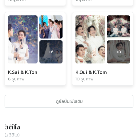
+
6
+
8
K.Sai & K.Ton
K.Oui & K.Tom
8 รูปภาพ
10 รูปภาพ
ดูอัลบั้มเพิ่มเติม
วิดีโอ
(
3
วิดีโอ)