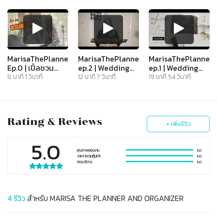
MarisaThePlanner
MarisaThePlanner
MarisaThePlanner
Ep.0 | เปิ้ลชวน
ep.2 | Wedding
ep.1 | Wedding
เม้าท์!!
Planner @Rin at
Planner @four
8
นาที
1
วินาที
12
นาที
7
วินาที
19
นาที
54
วินาที
Raintree
seasons
Rating & Reviews
+ เพิ่มรีวิว
5.0
คุณภาพของงาน
5.0
ราคา (ความคุ้มค่า)
5.0
การบริการ
5.0
4
รีวิว
สำหรับ
MARISA THE PLANNER AND ORGANIZER