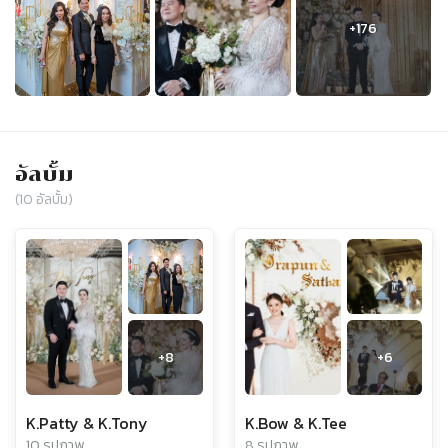
อัลบั้ม
(
10
อัลบั้ม)
+
8
+
6
K.Patty & K.Tony
K.Bow & K.Tee
10 รูปภาพ
8 รูปภาพ