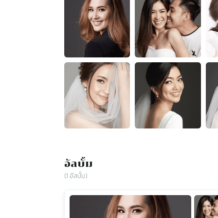
อัลบั้ม
(
1
อัลบั้ม)