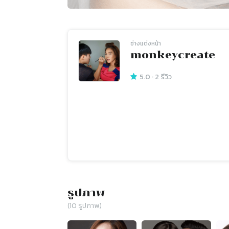
ช่างแต่งหน้า
monkeycreate
5.0
·
2
รีวิว
รูปภาพ
(
10
รูปภาพ)