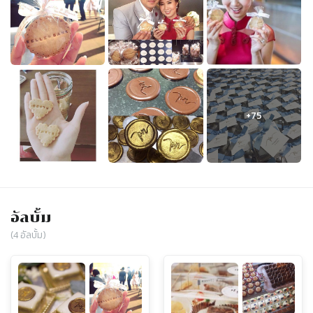
อัลบั้ม
(
4
อัลบั้ม)