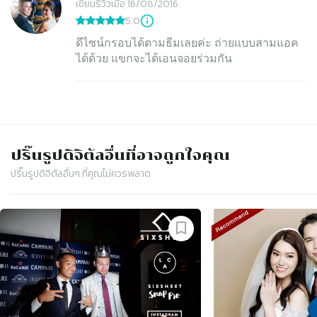
เขียนรีวิวเมื่อ 16/08/2016
5.0
ดีไซน์กรอบได้ตามธีมเลยค่ะ ถ่ายแบบสามแอค
ได้ด้วย แขกจะได้เอนจอยร่วมกัน
ปริ๊นรูปดิจิตัล
อื่นที่อาจถูกใจคุณ
ปริ๊นรูปดิจิตัล
อื่นๆ ที่คุณไม่ควรพลาด
Slide 1 of 4