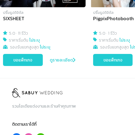
ปริ๊นรูปดิจิตัล
ปริ๊นรูปดิจิตัล
SIXSHEET
PigpixPhotobooth
5.0
·
11 รีวิว
5.0
·
1 รีวิว
ราคาเริ่มต้น
ไม่ระบุ
ราคาเริ่มต้น
ไม่ระบุ
รองรับแขกสูงสุด
ไม่ระบุ
รองรับแขกสูงสุด
ไม่
ขอแพ็กเกจ
ดูรายละเอียด
ขอแพ็กเกจ
รวมไอเดียแต่งงานและร้านค้าคุณภาพ
ติดตามเราได้ที่