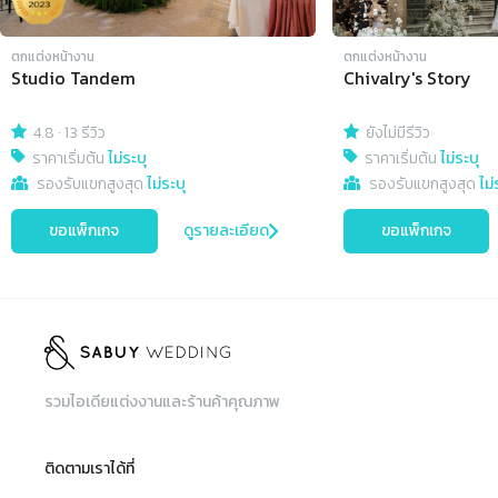
ตกแต่งหน้างาน
ตกแต่งหน้างาน
Studio Tandem
Chivalry's Story
4.8
·
13 รีวิว
ยังไม่มีรีวิว
ราคาเริ่มต้น
ไม่ระบุ
ราคาเริ่มต้น
ไม่ระบุ
รองรับแขกสูงสุด
ไม่ระบุ
รองรับแขกสูงสุด
ไม่
ขอแพ็กเกจ
ดูรายละเอียด
ขอแพ็กเกจ
รวมไอเดียแต่งงานและร้านค้าคุณภาพ
ติดตามเราได้ที่