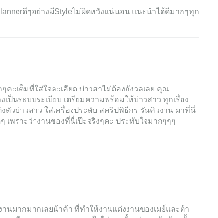
lannerดีๆอย่างมีStyleไม่ผิดหวังแน่นอน แนะนำได้ดีมากๆทุก
กๆคะเต็มที่ใส่ใจละเอียด บ่าวสาไม่ต้องกังวลเลย คุณ
่างเป็นระบบระเบียบ เตรียมความพร้อมให้บ่าวสาว ทุกเรื่อง
่งตัวบ่าวสาว ใส่เครื่องประดับ สคริปพิธีกร รันคิวงาน มาที่นี่
ใดๆ เพราะว่างานของที่นี่เป๊ะจริงๆคะ ประทับใจมากๆๆๆ
งานมากมากเลยน้าค้า ที่ทำให้งานแต่งงานของเมย์และต้า