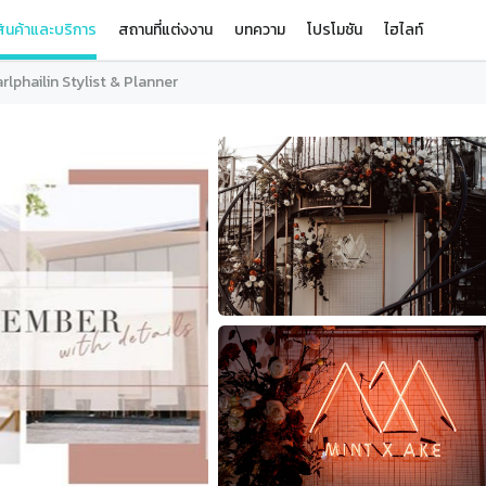
ินค้าและบริการ
สถานที่แต่งงาน
บทความ
โปรโมชัน
ไฮไลท์
rlphailin Stylist & Planner