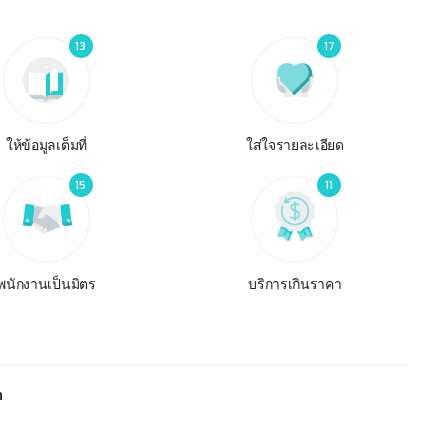
13
17
ให้ข้อมูลเต็มที่
ใส่ใจรายละเอียด
15
11
พนักงานเป็นมิตร
บริการเกินราคา
n