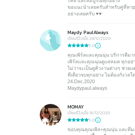
ไหล และสมบูรณ์ทุกอย่าง
ขอแนะนำเลยครับสำหรับคู่ที่หาp
อย่างเลยครับ ♥️♥️
Maydy PaulAlways
เขียนรีวิวเมื่อ 24/12/2020
5.0
คุณเพิร์ลเเละคุณนุ่น บริการดีมา
เพิร์ลเเละคุณนุ่นดูเเลหมด ทุกอย
ไม่ว่าจะเป็นดูคิวงานต่างๆ ช่วยเเต
ทีเดียวจบทุกอย่าง ไม่ต้องกังวล
24.Dec.2020
MOMAY
เขียนรีวิวเมื่อ 16/12/2020
5.0
ขอบคุณคุณเพิล+คุณนุ่น และทีม