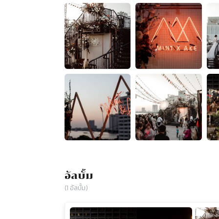
อัลบั้ม
(
1
อัลบั้ม)