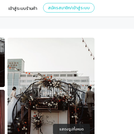
สมัครสมาชิก/เข้าสู่ระบบ
เข้าสู่ระบบร้านค้า
แสดงรูปทั้งหมด