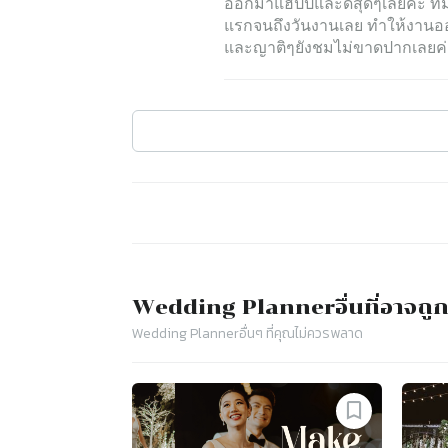
ออกมาแฮปปี้และดีสุดๆเลยค่ะ ที
แรกจนถึงวันงานเลย ทำให้งานอ
และญาติๆยังชมไม่ขาดปากเลยค่า
Wedding Planner
อื่นที่อาจถ
Wedding Planner
อื่นๆ ที่คุณไม่ควรพลาด