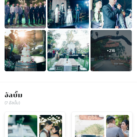
อัลบั้ม
(
7
อัลบั้ม)