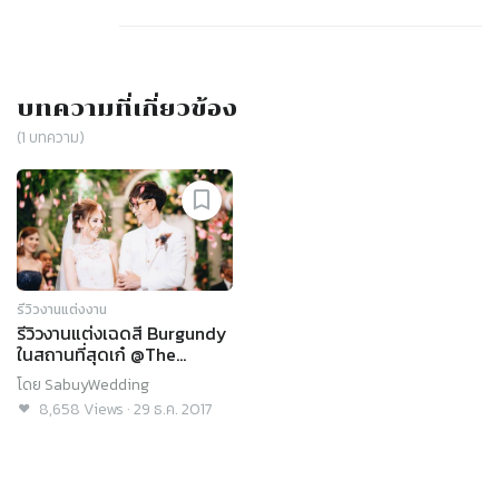
บทความที่เกี่ยวข้อง
(
1
บทความ)
รีวิวงานแต่งงาน
รีวิวงานแต่งเฉดสี Burgundy
ในสถานที่สุดเก๋ @The
Apothecary Venue
โดย
SabuyWedding
8,658
Views
·
29 ธ.ค. 2017