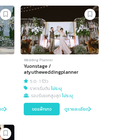
Wedding Planner
Yuonstage /
atyutheweddingplanner
5.0
·
1 รีวิว
ราคาเริ่มต้น
ไม่ระบุ
รองรับแขกสูงสุด
ไม่ระบุ
ยด
ขอแพ็กเกจ
ดูรายละเอียด