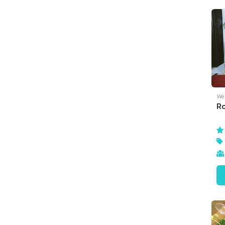
We
Ro