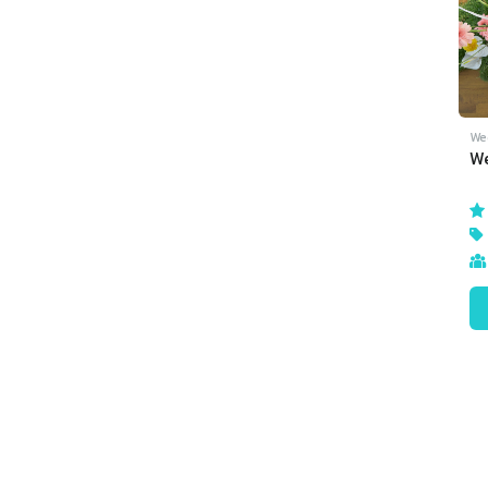
We
We