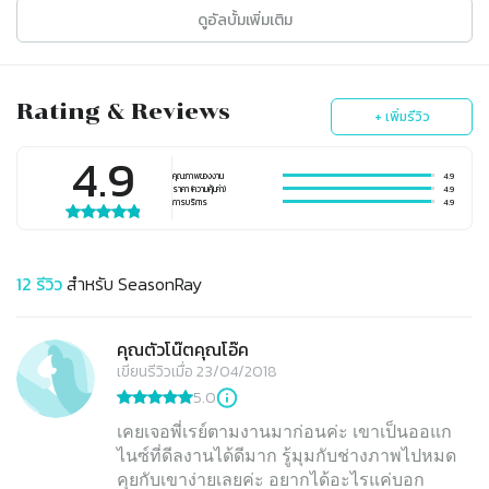
ดูอัลบั้มเพิ่มเติม
Rating & Reviews
+ เพิ่มรีวิว
4.9
คุณภาพของงาน
4.9
ราคา (ความคุ้มค่า)
4.9
การบริการ
4.9
12
รีวิว
สำหรับ
SeasonRay
คุณตัวโน๊ตคุณโอ๊ค
เขียนรีวิวเมื่อ 23/04/2018
5.0
เคยเจอพี่เรย์ตามงานมาก่อนค่ะ เขาเป็นออแก
ไนซ์ที่ดีลงานได้ดีมาก รู้มุมกับช่างภาพไปหมด
คุยกับเขาง่ายเลยค่ะ อยากได้อะไรแค่บอก