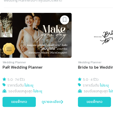
Wedding Planner
อื่นๆ ที่คุณไม่ควรพลาด
Slide 1 of 4
Wedding Planner
Wedding Planner
PaR Wedding Planner
Bride to be Weddi
5.0
·
74 รีวิว
5.0
·
4 รีวิว
ราคาเริ่มต้น
ไม่ระบุ
ราคาเริ่มต้น
ไม่ระบุ
รองรับแขกสูงสุด
ไม่ระบุ
รองรับแขกสูงสุด
ไม่
ขอแพ็กเกจ
ดูรายละเอียด
ขอแพ็กเกจ