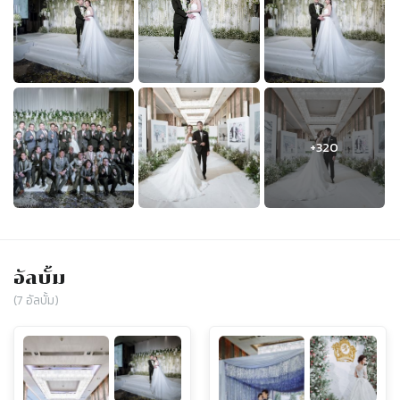
อัลบั้ม
(
7
อัลบั้ม)