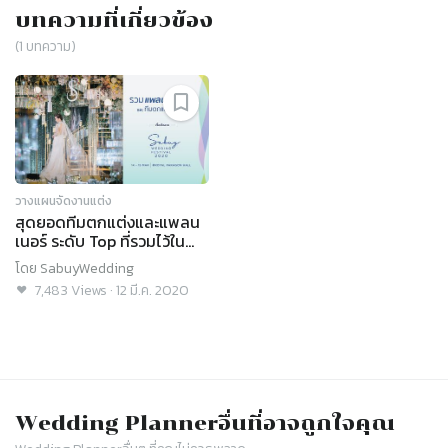
บทความที่เกี่ยวข้อง
(
1
บทความ)
วางแผนจัดงานแต่ง
สุดยอดทีมตกแต่งและแพลน
เนอร์ ระดับ Top ที่รวมไว้ใน
งาน SabuyWedding
โดย
SabuyWedding
Festival 2020!
7,483
Views
·
12 มี.ค. 2020
Wedding Planner
อื่นที่อาจถูกใจคุณ