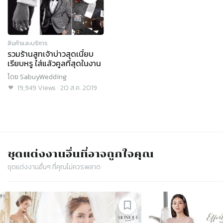
สินค้าและบริการ
รวมร้านสูทเจ้าบ่าวสุดเนี้ยบ
เรียบหรู ใส่แล้วคูลที่สุดในงาน
โดย
SabuyWedding
19,949
Views
·
20 ส.ค. 2019
ชุดแต่งงาน
อื่นที่อาจถูกใจคุณ
ชุดแต่งงาน
อื่นๆ ที่คุณไม่ควรพลาด
Slide 1 of 4