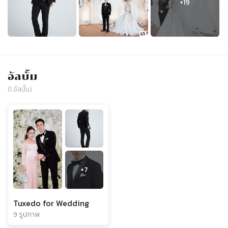
อัลบั้ม
(
1
อัลบั้ม)
+
7
Tuxedo for Wedding
9 รูปภาพ