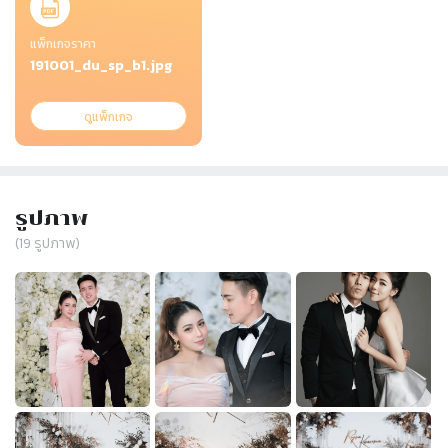
แพ็กเกจราคา
191001_du_sp_b1.jpg
ดูแพ็กเกจ
รูปภาพ
(
19
รูปภาพ)