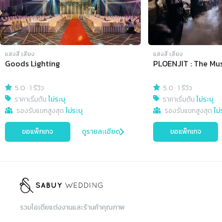
แสงสี เสียง
แสงสี เสียง
Goods Lighting
PLOENJIT : The Mus
5.0
·
1 รีวิว
5.0
·
1 รีวิว
ราคาเริ่มต้น
ไม่ระบุ
ราคาเริ่มต้น
ไม่ระบุ
รองรับแขกสูงสุด
ไม่ระบุ
รองรับแขกสูงสุด
ไม่
ขอแพ็กเกจ
ดูรายละเอียด
ขอแพ็กเกจ
รวมไอเดียแต่งงานและร้านค้าคุณภาพ