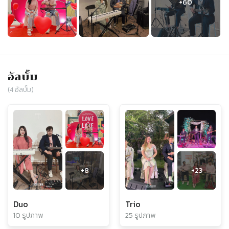
อัลบั้ม
(
4
อัลบั้ม)
+
8
+
23
Duo
Trio
10 รูปภาพ
25 รูปภาพ