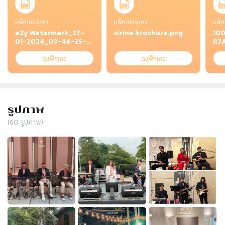
แพ็กเกจราคา
แพ็กเกจราคา
แพ็ก
eZy Watermark_27-
sirine brochure.png
10
01-2024_03-44-25-
87
3880PM.jpeg
DA
ดูแพ็กเกจ
ดูแพ็กเกจ
รูปภาพ
(
60
รูปภาพ)