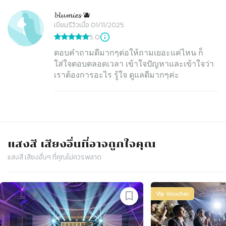
𝓫𝓵𝓾𝓶𝓲𝓮𝓼 🫐
เขียนรีวิวเมื่อ 01/11/2025
5.0
ตอบคำถามดีมากๆต่อให้ถามเยอะแค่ไหน ก็
ใส่ใจตอบตลอดเวลา เข้าใจปัญหาและเข้าใจว่า
เราต้องการอะไร รู้ใจ ดูแลดีมากๆค่ะ
แสงสี เสียง
อื่นที่อาจถูกใจคุณ
แสงสี เสียง
อื่นๆ ที่คุณไม่ควรพลาด
Slide 1 of 4
Vip Voucher