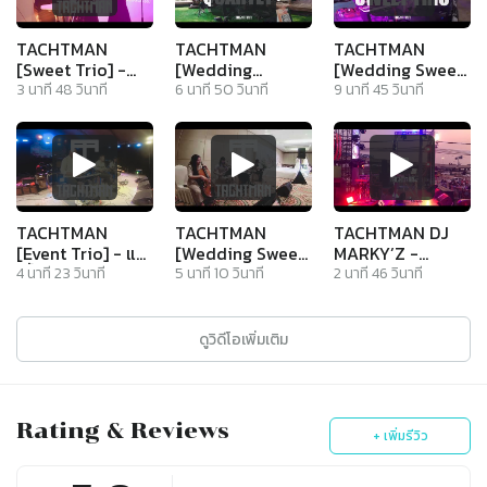
TACHTMAN
TACHTMAN
TACHTMAN
[Sweet Trio] -
[Wedding
[Wedding Sweet
พระจันทร์แทนใจ
quartet+] Medley
Trio] - Love Song
3
นาที
48
วินาที
6
นาที
50
วินาที
9
นาที
45
วินาที
Song
TACHTMAN
TACHTMAN
TACHTMAN DJ
[Event Trio] - แม่
[Wedding Sweet
MARKY’Z -
เนื้อทอง
Quartet+] - A
Medley รวมเพลง
4
นาที
23
วินาที
5
นาที
10
วินาที
2
นาที
46
วินาที
Rocket to the
EDM
Moon
ดูวิดีโอเพิ่มเติม
Rating & Reviews
+ เพิ่มรีวิว