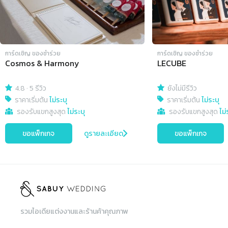
การ์ดเชิญ​ ของชำร่วย
การ์ดเชิญ​ ของชำร่วย
Cosmos & Harmony
LECUBE
4.8
·
5 รีวิว
ยังไม่มีรีวิว
ราคาเริ่มต้น
ไม่ระบุ
ราคาเริ่มต้น
ไม่ระบุ
รองรับแขกสูงสุด
ไม่ระบุ
รองรับแขกสูงสุด
ไม่
ขอแพ็กเกจ
ดูรายละเอียด
ขอแพ็กเกจ
รวมไอเดียแต่งงานและร้านค้าคุณภาพ