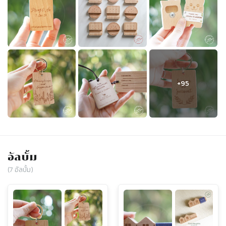
อัลบั้ม
(
7
อัลบั้ม)