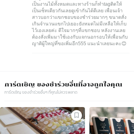
เป็นงานไม้ทั้งหมดและทางร้านก็ทำtagติดให้
เป็นเซ็ทเดียวกันเลยดูเข้ากันได้ดีเลย เพื่อนเจ้า
สาวบอกว่าแขกชอบของชำร่วยมากๆ ขนาดสั่ง
เกินจำนวนแขกไปเยอะยังหมดไม่มีเหลือให้เก็บ
ไว้เองเลยค่ะ ดีใจมากๆที่แขกชอบ หลังงานเลย
ต้องสั่งเพิ่มมาใช้เองกับแจกนอกรอบให้เพื่อนกับ
ญาติผู้ใหญ่ที่ขอเพิ่มอีก555 แนะนำเลยนะคะ😊
การ์ดเชิญ​ ของชำร่วย
อื่นที่อาจถูกใจคุณ
การ์ดเชิญ​ ของชำร่วย
อื่นๆ ที่คุณไม่ควรพลาด
Slide 1 of 4