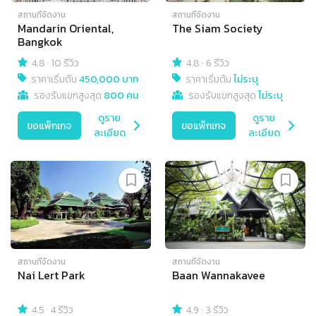
สถานที่จัดงาน
สถานที่จัดงาน
Mandarin Oriental,
The Siam Society
Bangkok
4.8
·
10 รีวิว
4.8
·
6 รีวิว
ราคาเริ่มต้น
450,000 บาท
ราคาเริ่มต้น
ไม่ระบุ
รองรับแขกสูงสุด
800 คน
รองรับแขกสูงสุด
ไม่ระบุ
ดูราย
ดูราย
ขอแพ็กเกจ
ขอแพ็กเกจ
ละเอียด
ละเอียด
สถานที่จัดงาน
สถานที่จัดงาน
Nai Lert Park
Baan Wannakavee
4.5
·
4 รีวิว
4.9
·
3 รีวิว