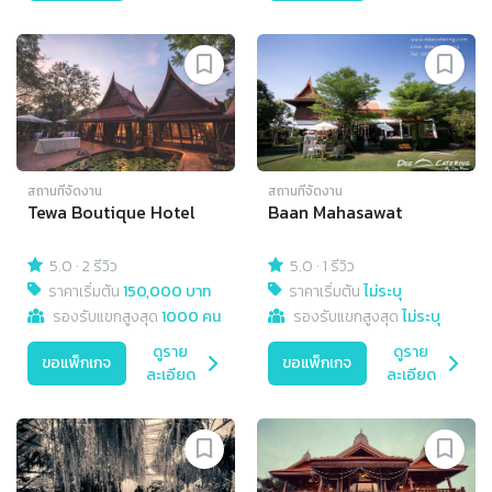
สถานที่จัดงาน
สถานที่จัดงาน
Tewa Boutique Hotel
Baan Mahasawat
5.0
·
2 รีวิว
5.0
·
1 รีวิว
ราคาเริ่มต้น
150,000 บาท
ราคาเริ่มต้น
ไม่ระบุ
รองรับแขกสูงสุด
1000 คน
รองรับแขกสูงสุด
ไม่ระบุ
ดูราย
ดูราย
ขอแพ็กเกจ
ขอแพ็กเกจ
ละเอียด
ละเอียด