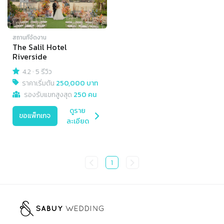
สถานที่จัดงาน
The Salil Hotel
Riverside
4.2
·
5 รีวิว
ราคาเริ่มต้น
250,000 บาท
รองรับแขกสูงสุด
250 คน
ดูราย
ขอแพ็กเกจ
ละเอียด
1