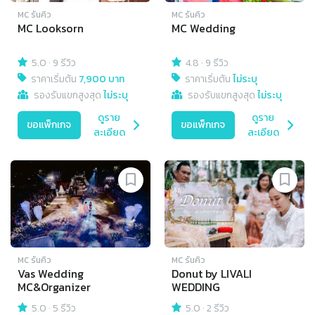
MC รันคิว
MC รันคิว
MC Looksorn
MC Wedding
5.0
·
9 รีวิว
4.8
·
9 รีวิว
ราคาเริ่มต้น
7,900 บาท
ราคาเริ่มต้น
ไม่ระบุ
รองรับแขกสูงสุด
ไม่ระบุ
รองรับแขกสูงสุด
ไม่ระบุ
ดูราย
ดูราย
ขอแพ็กเกจ
ขอแพ็กเกจ
ละเอียด
ละเอียด
MC รันคิว
MC รันคิว
Vas Wedding
Donut by LIVALI
MC&Organizer
WEDDING
5.0
·
5 รีวิว
5.0
·
2 รีวิว