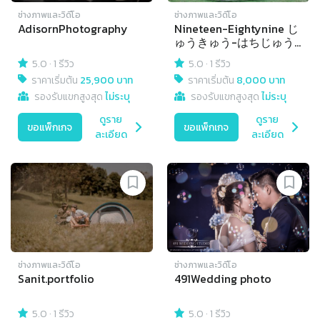
ช่างภาพและวิดีโอ
ช่างภาพและวิดีโอ
AdisornPhotography
Nineteen-Eightynine じ
ゅうきゅう-はちじゅう
きゅう
5.0
·
1 รีวิว
5.0
·
1 รีวิว
ราคาเริ่มต้น
25,900 บาท
ราคาเริ่มต้น
8,000 บาท
รองรับแขกสูงสุด
ไม่ระบุ
รองรับแขกสูงสุด
ไม่ระบุ
ดูราย
ดูราย
ขอแพ็กเกจ
ขอแพ็กเกจ
ละเอียด
ละเอียด
ช่างภาพและวิดีโอ
ช่างภาพและวิดีโอ
Sanit.portfolio
491Wedding photo
5.0
·
1 รีวิว
5.0
·
1 รีวิว