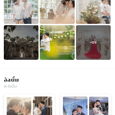
อัลบั้ม
(
6
อัลบั้ม)