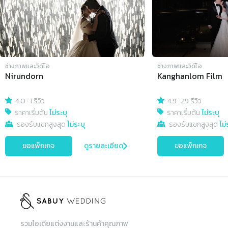
ช่างภาพและวิดีโอ
ช่างภาพและวิดีโอ
Nirundorn
Kanghanlom Film
4.0
·
1 รีวิว
4.9
·
29 รีวิว
ราคาเริ่มต้น
ไม่ระบุ
ราคาเริ่มต้น
ไม่ระบุ
รองรับแขกสูงสุด
ไม่ระบุ
รองรับแขกสูงสุด
ไม่
ขอแพ็กเกจ
ดูรายละเอียด
ขอแพ็กเกจ
รวมไอเดียแต่งงานและร้านค้าคุณภาพ