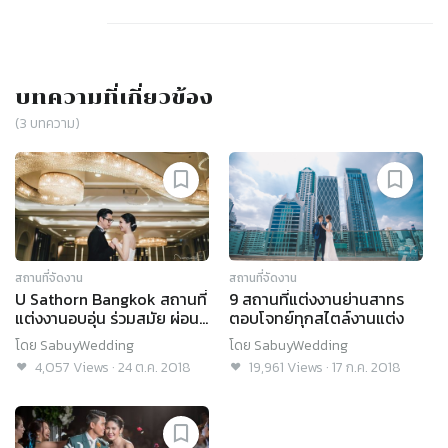
บทความที่เกี่ยวข้อง
(
3
บทความ)
สถานที่จัดงาน
สถานที่จัดงาน
U Sathorn Bangkok สถานที่
9 สถานที่แต่งงานย่านสาทร
แต่งงานอบอุ่น ร่วมสมัย ผ่อน
ตอบโจทย์ทุกสไตล์งานแต่ง
คลายด้วยวิวสวน
โดย
SabuyWedding
โดย
SabuyWedding
4,057
Views
·
24 ต.ค. 2018
19,961
Views
·
17 ก.ค. 2018