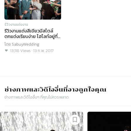
รีวิวงานแต่งงาน
รีวิวงานแต่งสีเขียวมีสไตล์
ตกแต่งเรียบง่าย ไฮไลท์อยู่ที่
ชุด @U Sathorn
โดย
SabuyWedding
13,118
Views
·
13 ก.พ. 2017
ช่างภาพและวิดีโอ
อื่นที่อาจถูกใจคุณ
ช่างภาพและวิดีโอ
อื่นๆ ที่คุณไม่ควรพลาด
Slide 1 of 4