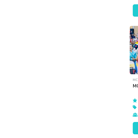
MC 
M