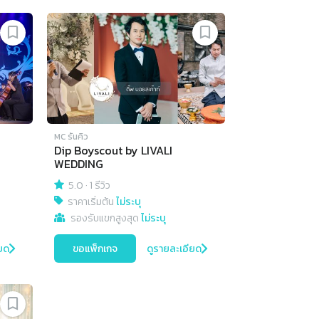
MC รันคิว
Dip Boyscout by LIVALI
WEDDING
5.0
·
1 รีวิว
ราคาเริ่มต้น
ไม่ระบุ
รองรับแขกสูงสุด
ไม่ระบุ
ยด
ขอแพ็กเกจ
ดูรายละเอียด