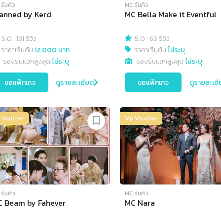
รันคิว
MC รันคิว
anned by Kerd
MC Bella Make it Eventful
5.0
·
131 รีวิว
5.0
·
65 รีวิว
ราคาเริ่มต้น
12,000 บาท
ราคาเริ่มต้น
ไม่ระบุ
รองรับแขกสูงสุด
ไม่ระบุ
รองรับแขกสูงสุด
ไม่ระบุ
ขอแพ็กเกจ
ดูรายละเอียด
ขอแพ็กเกจ
ดูรายละเอี
p Voucher
Vip Voucher
รันคิว
MC รันคิว
 Beam by Fahever
MC Nara