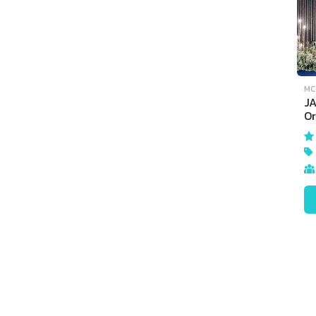
MC 
J
Or