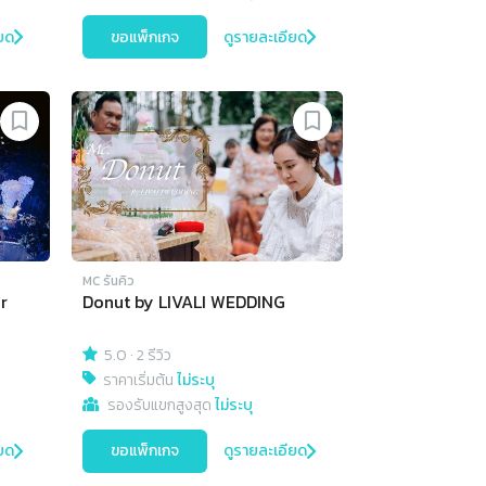
ยด
ขอแพ็กเกจ
ดูรายละเอียด
MC รันคิว
r
Donut by LIVALI WEDDING
5.0
·
2 รีวิว
ราคาเริ่มต้น
ไม่ระบุ
รองรับแขกสูงสุด
ไม่ระบุ
ยด
ขอแพ็กเกจ
ดูรายละเอียด