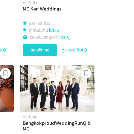
MC รันคิว
MC Kan Weddings
5.0
·
58 รีวิว
ราคาเริ่มต้น
ไม่ระบุ
รองรับแขกสูงสุด
ไม่ระบุ
ยด
ขอแพ็กเกจ
ดูรายละเอียด
MC รันคิว
BangkokproudWeddingRunQ &
MC