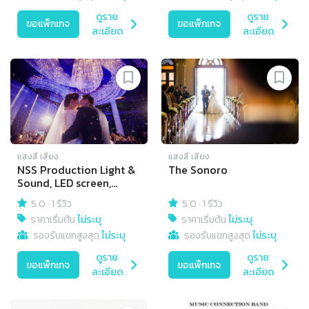
ดูราย
ดูราย
ขอแพ็กเกจ
ขอแพ็กเกจ
ละเอียด
ละเอียด
แสงสี เสียง
แสงสี เสียง
NSS Production Light &
The Sonoro
Sound, LED screen,
Video recording -
5.0
·
1 รีวิว
5.0
·
1 รีวิว
editing all video
ราคาเริ่มต้น
ไม่ระบุ
ราคาเริ่มต้น
ไม่ระบุ
formats, live streaming.
รองรับแขกสูงสุด
ไม่ระบุ
รองรับแขกสูงสุด
ไม่ระบุ
ดูราย
ดูราย
ขอแพ็กเกจ
ขอแพ็กเกจ
ละเอียด
ละเอียด