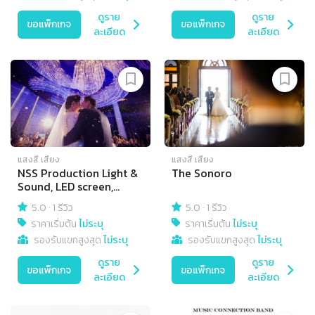
ดูราย
ดูราย
ขอแพ็กเกจ
ขอแพ็กเกจ
ละเอียด
ละเอียด
แสงสี เสียง
แสงสี เสียง
NSS Production Light &
The Sonoro
Sound, LED screen,
Video recording -
5.0
·
1 รีวิว
5.0
·
1 รีวิว
editing all video
ราคาเริ่มต้น
ไม่ระบุ
ราคาเริ่มต้น
ไม่ระบุ
formats, live streaming.
รองรับแขกสูงสุด
ไม่ระบุ
รองรับแขกสูงสุด
ไม่ระบุ
ดูราย
ดูราย
ขอแพ็กเกจ
ขอแพ็กเกจ
ละเอียด
ละเอียด