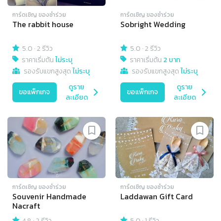
การ์ดเชิญ​ ของชำร่วย
การ์ดเชิญ​ ของชำร่วย
The rabbit house
Sobright Wedding
5.0
·
2 รีวิว
5.0
·
2 รีวิว
ราคาเริ่มต้น
ไม่ระบุ
ราคาเริ่มต้น
2 บาท
รองรับแขกสูงสุด
ไม่ระบุ
รองรับแขกสูงสุด
ไม่ระบุ
ดูราย
ดูราย
ขอแพ็กเกจ
ขอแพ็กเกจ
ละเอียด
ละเอียด
การ์ดเชิญ​ ของชำร่วย
การ์ดเชิญ​ ของชำร่วย
Souvenir Handmade
Laddawan Gift Card
Nacraft
4.8
·
2 รีวิว
5.0
·
1 รีวิว