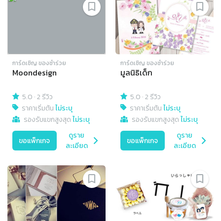
การ์ดเชิญ​ ของชำร่วย
การ์ดเชิญ​ ของชำร่วย
Moondesign
มูลนิธิเด็ก
5.0
·
2 รีวิว
5.0
·
2 รีวิว
ราคาเริ่มต้น
ไม่ระบุ
ราคาเริ่มต้น
ไม่ระบุ
รองรับแขกสูงสุด
ไม่ระบุ
รองรับแขกสูงสุด
ไม่ระบุ
ดูราย
ดูราย
ขอแพ็กเกจ
ขอแพ็กเกจ
ละเอียด
ละเอียด