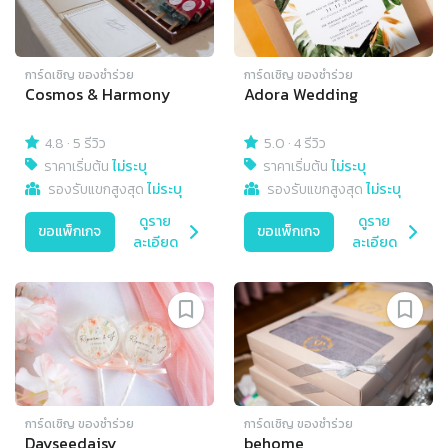
การ์ดเชิญ​ ของชำร่วย
การ์ดเชิญ​ ของชำร่วย
Cosmos & Harmony
Adora Wedding
4.8
·
5 รีวิว
5.0
·
4 รีวิว
ราคาเริ่มต้น
ไม่ระบุ
ราคาเริ่มต้น
ไม่ระบุ
รองรับแขกสูงสุด
ไม่ระบุ
รองรับแขกสูงสุด
ไม่ระบุ
ดูราย
ดูราย
ขอแพ็กเกจ
ขอแพ็กเกจ
ละเอียด
ละเอียด
การ์ดเชิญ​ ของชำร่วย
การ์ดเชิญ​ ของชำร่วย
Dayseedaisy
behome