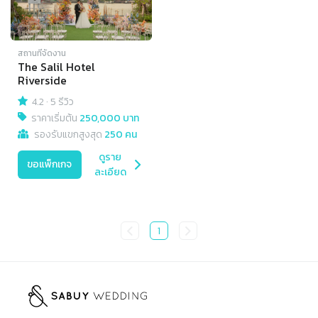
สถานที่จัดงาน
The Salil Hotel
Riverside
4.2
·
5 รีวิว
ราคาเริ่มต้น
250,000 บาท
รองรับแขกสูงสุด
250 คน
ดูราย
ขอแพ็กเกจ
ละเอียด
1