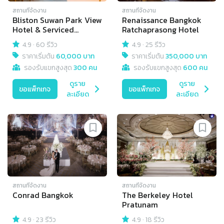
สถานที่จัดงาน
สถานที่จัดงาน
Bliston Suwan Park View
Renaissance Bangkok
Hotel & Serviced
Ratchaprasong Hotel
Residence
4.9
·
60 รีวิว
4.9
·
25 รีวิว
ราคาเริ่มต้น
60,000 บาท
ราคาเริ่มต้น
350,000 บาท
รองรับแขกสูงสุด
300 คน
รองรับแขกสูงสุด
600 คน
ดูราย
ดูราย
ขอแพ็กเกจ
ขอแพ็กเกจ
ละเอียด
ละเอียด
สถานที่จัดงาน
สถานที่จัดงาน
Conrad Bangkok
The Berkeley Hotel
Pratunam
4.9
·
23 รีวิว
4.9
·
18 รีวิว