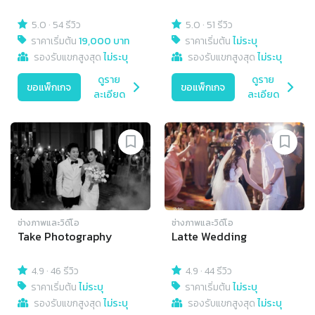
5.0
·
54 รีวิว
5.0
·
51 รีวิว
ราคาเริ่มต้น
19,000 บาท
ราคาเริ่มต้น
ไม่ระบุ
รองรับแขกสูงสุด
ไม่ระบุ
รองรับแขกสูงสุด
ไม่ระบุ
ดูราย
ดูราย
ขอแพ็กเกจ
ขอแพ็กเกจ
ละเอียด
ละเอียด
ช่างภาพและวิดีโอ
ช่างภาพและวิดีโอ
Take Photography
Latte Wedding
4.9
·
46 รีวิว
4.9
·
44 รีวิว
ราคาเริ่มต้น
ไม่ระบุ
ราคาเริ่มต้น
ไม่ระบุ
รองรับแขกสูงสุด
ไม่ระบุ
รองรับแขกสูงสุด
ไม่ระบุ