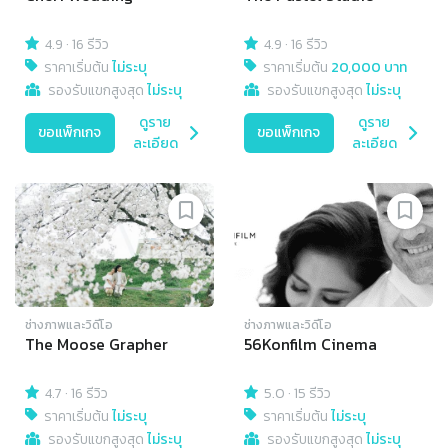
4.9
·
16 รีวิว
4.9
·
16 รีวิว
ราคาเริ่มต้น
ไม่ระบุ
ราคาเริ่มต้น
20,000 บาท
รองรับแขกสูงสุด
ไม่ระบุ
รองรับแขกสูงสุด
ไม่ระบุ
ดูราย
ดูราย
ขอแพ็กเกจ
ขอแพ็กเกจ
ละเอียด
ละเอียด
ช่างภาพและวิดีโอ
ช่างภาพและวิดีโอ
The Moose Grapher
56Konfilm Cinema
4.7
·
16 รีวิว
5.0
·
15 รีวิว
ราคาเริ่มต้น
ไม่ระบุ
ราคาเริ่มต้น
ไม่ระบุ
รองรับแขกสูงสุด
ไม่ระบุ
รองรับแขกสูงสุด
ไม่ระบุ