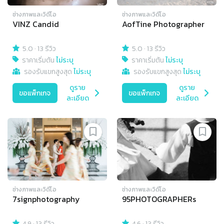
ช่างภาพและวิดีโอ
ช่างภาพและวิดีโอ
VINZ Candid
AofTine Photographer
5.0
·
13 รีวิว
5.0
·
13 รีวิว
ราคาเริ่มต้น
ไม่ระบุ
ราคาเริ่มต้น
ไม่ระบุ
รองรับแขกสูงสุด
ไม่ระบุ
รองรับแขกสูงสุด
ไม่ระบุ
ดูราย
ดูราย
ขอแพ็กเกจ
ขอแพ็กเกจ
ละเอียด
ละเอียด
ช่างภาพและวิดีโอ
ช่างภาพและวิดีโอ
7signphotography
95PHOTOGRAPHERs
4.9
·
13 รีวิว
4.6
·
13 รีวิว