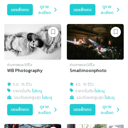
ดูราย
ดูราย
ขอแพ็กเกจ
ขอแพ็กเกจ
ละเอียด
ละเอียด
ช่างภาพและวิดีโอ
ช่างภาพและวิดีโอ
WB Photography
Smallmoonphoto
5.0
·
15 รีวิว
4.5
·
15 รีวิว
ราคาเริ่มต้น
ไม่ระบุ
ราคาเริ่มต้น
ไม่ระบุ
รองรับแขกสูงสุด
ไม่ระบุ
รองรับแขกสูงสุด
ไม่ระบุ
ดูราย
ดูราย
ขอแพ็กเกจ
ขอแพ็กเกจ
ละเอียด
ละเอียด