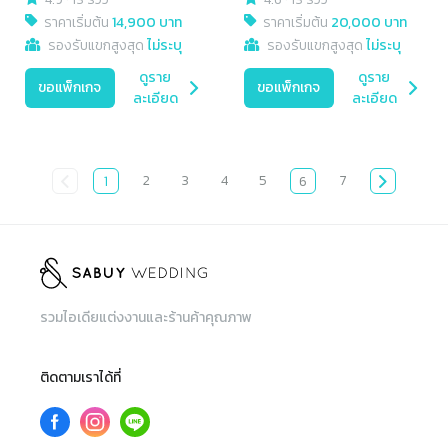
ราคาเริ่มต้น
14,900 บาท
ราคาเริ่มต้น
20,000 บาท
รองรับแขกสูงสุด
ไม่ระบุ
รองรับแขกสูงสุด
ไม่ระบุ
ดูราย
ดูราย
ขอแพ็กเกจ
ขอแพ็กเกจ
ละเอียด
ละเอียด
2
3
4
5
7
1
6
รวมไอเดียแต่งงานและร้านค้าคุณภาพ
ติดตามเราได้ที่