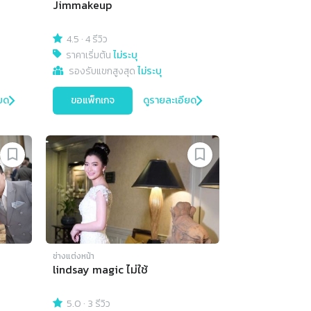
Jimmakeup
4.5
·
4 รีวิว
ราคาเริ่มต้น
ไม่ระบุ
รองรับแขกสูงสุด
ไม่ระบุ
ยด
ขอแพ็กเกจ
ดูรายละเอียด
ช่างแต่งหน้า
lindsay magic ไม่ใช้
5.0
·
3 รีวิว