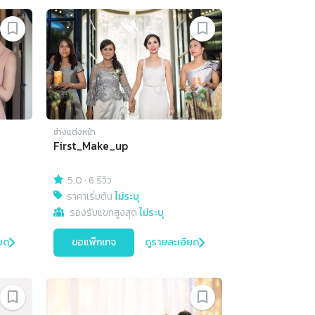
ช่างแต่งหน้า
First_Make_up
5.0
·
6 รีวิว
ราคาเริ่มต้น
ไม่ระบุ
รองรับแขกสูงสุด
ไม่ระบุ
ยด
ขอแพ็กเกจ
ดูรายละเอียด