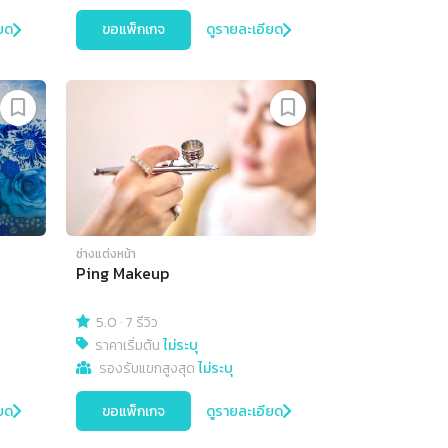
ยด
ขอแพ็กเกจ
ดูรายละเอียด
ช่างแต่งหน้า
Ping Makeup
5.0
·
7 รีวิว
ราคาเริ่มต้น
ไม่ระบุ
รองรับแขกสูงสุด
ไม่ระบุ
ยด
ขอแพ็กเกจ
ดูรายละเอียด