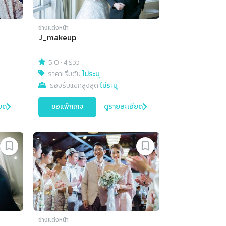
ช่างแต่งหน้า
J_makeup
5.0
·
4 รีวิว
ราคาเริ่มต้น
ไม่ระบุ
รองรับแขกสูงสุด
ไม่ระบุ
ยด
ขอแพ็กเกจ
ดูรายละเอียด
ช่างแต่งหน้า