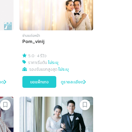
ช่างแต่งหน้า
Pom_vinij
5.0
·
4 รีวิว
ราคาเริ่มต้น
ไม่ระบุ
รองรับแขกสูงสุด
ไม่ระบุ
ยด
ขอแพ็กเกจ
ดูรายละเอียด