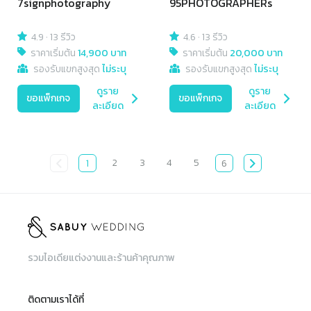
7signphotography
95PHOTOGRAPHERs
4.9
·
13 รีวิว
4.6
·
13 รีวิว
ราคาเริ่มต้น
14,900 บาท
ราคาเริ่มต้น
20,000 บาท
รองรับแขกสูงสุด
ไม่ระบุ
รองรับแขกสูงสุด
ไม่ระบุ
ดูราย
ดูราย
ขอแพ็กเกจ
ขอแพ็กเกจ
ละเอียด
ละเอียด
2
3
4
5
1
6
รวมไอเดียแต่งงานและร้านค้าคุณภาพ
ติดตามเราได้ที่